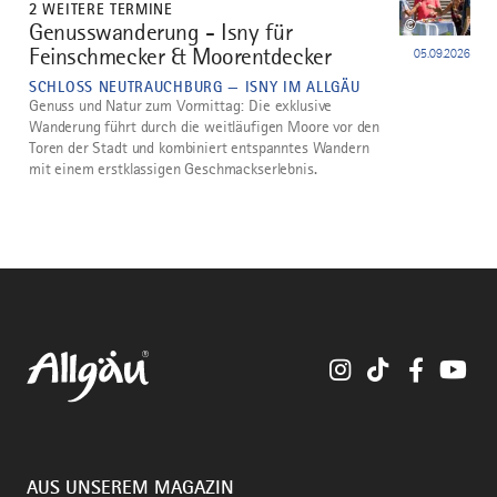
2 WEITERE TERMINE
©
Genusswanderung - Isny für
5
Feinschmecker & Moorentdecker
05.09.2026
SCHLOSS NEUTRAUCHBURG — ISNY IM ALLGÄU
Genuss und Natur zum Vormittag: Die exklusive
Wanderung führt durch die weitläufigen Moore vor den
Toren der Stadt und kombiniert entspanntes Wandern
mit einem erstklassigen Geschmackserlebnis.
Instagram
TikTok
Faceboo
You
AUS UNSEREM MAGAZIN