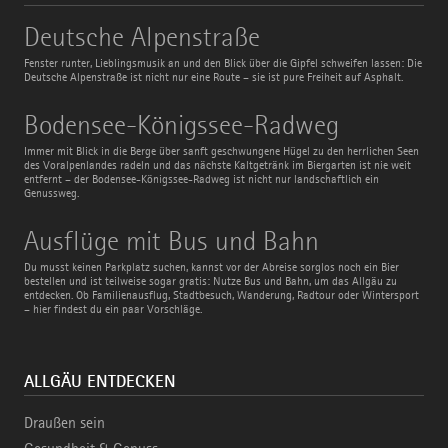
Deutsche
Deutsche Alpenstraße
Alpenstraße
Fenster runter, Lieblingsmusik an und den Blick über die Gipfel schweifen lassen: Die
Deutsche Alpenstraße ist nicht nur eine Route – sie ist pure Freiheit auf Asphalt.
Bodensee-
Bodensee-Königssee-Radweg
Königssee-
Radweg
Immer mit Blick in die Berge über sanft geschwungene Hügel zu den herrlichen Seen
des Voralpenlandes radeln und das nächste Kaltgetränk im Biergarten ist nie weit
entfernt – der Bodensee-Königssee-Radweg ist nicht nur landschaftlich ein
Genussweg.
Ausflüge
Ausflüge mit Bus und Bahn
mit
Bus
Du musst keinen Parkplatz suchen, kannst vor der Abreise sorglos noch ein Bier
und
bestellen und ist teilweise sogar gratis: Nutze Bus und Bahn, um das Allgäu zu
Bahn
entdecken. Ob Familienausflug, Stadtbesuch, Wanderung, Radtour oder Wintersport
– hier findest du ein paar Vorschläge.
ALLGÄU ENTDECKEN
Draußen sein