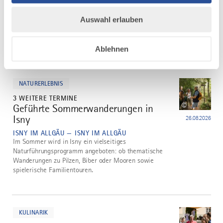
Die Kulinarische Stadtführung im Herzen von Isny führt
zwei Themen zusammen, die Isny so lebenswert
Auswahl erlauben
machen: die einzigartige historische Geschichte und
die regionale Kulinarik. Die kulinarische Tour zeigt, wie
vielfältig und wie lecker Isny im Allgäu ist.
Ablehnen
mehr
dazu
NATURERLEBNIS
3 WEITERE TERMINE
©
Geführte Sommerwanderungen in
4
Isny
26.08.2026
ISNY IM ALLGÄU — ISNY IM ALLGÄU
Im Sommer wird in Isny ein vielseitiges
Naturführungsprogramm angeboten: ob thematische
Wanderungen zu Pilzen, Biber oder Mooren sowie
spielerische Familientouren.
mehr
dazu
KULINARIK