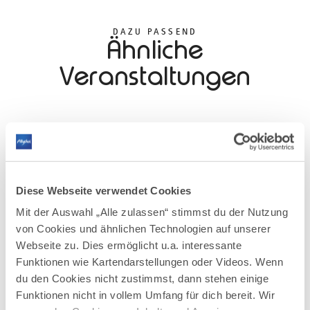
DAZU PASSEND
Ähnliche
Veranstaltungen
Diese Webseite verwendet Cookies
mehr
dazu
Mit der Auswahl „Alle zulassen“ stimmst du der Nutzung
FESTIVAL
von Cookies und ähnlichen Technologien auf unserer
EINZIGER TERMIN
Webseite zu. Dies ermöglicht u.a. interessante
Theaterfestival Isny
1
Funktionen wie Kartendarstellungen oder Videos. Wenn
08.08.2026
ISNYER THEATERFESTIVAL — ISNY
du den Cookies nicht zustimmst, dann stehen einige
Kulturfestival mit Musik und Workshops im Zirkuszelt -
Seit vielen Jahren steht das Theaterfestival Isny für
Funktionen nicht in vollem Umfang für dich bereit. Wir
neun Tage Festivalfeeling der besonderen Art in Isny im