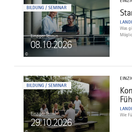
EINZ
BILDUNG / SEMINAR
Sta
1
LAND
Was gi
Möglic
Einziger Termin
08.10.2026
©
mehr
dazu
EINZ
BILDUNG / SEMINAR
Kon
2
Füh
LAND
Einziger Termin
Wie Fü
29.10.2026