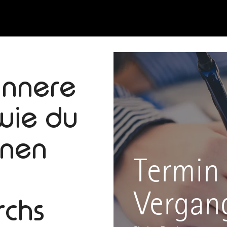
innere
 wie du
onen
Termin 
Vergan
rchs