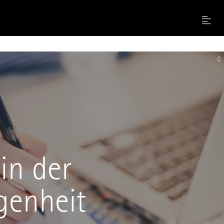
Menu
©
in der
genheit