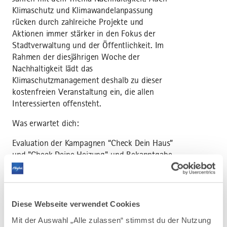
Klimaschutz und Klimawandelanpassung
rücken durch zahlreiche Projekte und
Aktionen immer stärker in den Fokus der
Stadtverwaltung und der Öffentlichkeit. Im
Rahmen der diesjährigen Woche der
Nachhaltigkeit lädt das
Klimaschutzmanagement deshalb zu dieser
kostenfreien Veranstaltung ein, die allen
Interessierten offensteht.
Was erwartet dich:
Evaluation der Kampagnen “Check Dein Haus”
und "Check Deine Heizung" und Bekanntgabe
der Gewinner der Verlosung einer BalkonPV-
Anlage + Gewerbevereinsgutscheine
Infos rund um Balkonkraftwerke durch
Panelretter: Vortrag und Vorführung mit
Diese Webseite verwendet Cookies
Fragerunde & Diskussion
Mit der Auswahl „Alle zulassen“ stimmst du der Nutzung
KickOff- der Balkon-PV : Sammelbestellung