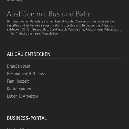
Ausflüge
Ausflüge mit Bus und Bahn
mit
Bus
Du musst keinen Parkplatz suchen, kannst vor der Abreise sorglos noch ein Bier
und
bestellen und ist teilweise sogar gratis: Nutze Bus und Bahn, um das Allgäu zu
Bahn
entdecken. Ob Familienausflug, Stadtbesuch, Wanderung, Radtour oder Wintersport
– hier findest du ein paar Vorschläge.
ALLGÄU ENTDECKEN
Draußen sein
Gesundheit & Genuss
Familienzeit
Kultur spüren
Leben & Arbeiten
BUSINESS-PORTAL