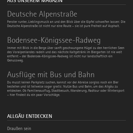
AUS UNSEREM MAGAZIN
Deutsche
Deutsche Alpenstraße
Alpenstraße
Fenster runter, Lieblingsmusik an und den Blick über die Gipfel schweifen lassen: Die
Deutsche Alpenstraße ist nicht nur eine Route – sie ist pure Freiheit auf Asphalt.
Bodensee-
Bodensee-Königssee-Radweg
Königssee-
Radweg
Immer mit Blick in die Berge über sanft geschwungene Hügel zu den herrlichen Seen
des Voralpenlandes radeln und das nächste Kaltgetränk im Biergarten ist nie weit
entfernt – der Bodensee-Königssee-Radweg ist nicht nur landschaftlich ein
Genussweg.
Ausflüge
Ausflüge mit Bus und Bahn
mit
Bus
Du musst keinen Parkplatz suchen, kannst vor der Abreise sorglos noch ein Bier
und
bestellen und ist teilweise sogar gratis: Nutze Bus und Bahn, um das Allgäu zu
Bahn
entdecken. Ob Familienausflug, Stadtbesuch, Wanderung, Radtour oder Wintersport
– hier findest du ein paar Vorschläge.
ALLGÄU ENTDECKEN
Draußen sein