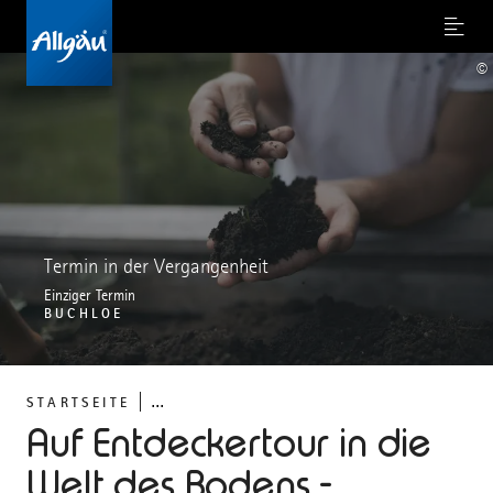
Menu
©
Termin in der Vergangenheit
Einziger Termin
BUCHLOE
...
STARTSEITE
Auf Entdeckertour in die
Welt des Bodens -