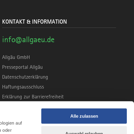
KONTAKT & INFORMATION
info@allgaeu.de
Allgäu GmbH
Presseportal Allgäu
Datenschutzerklärung
Haftungsausschluss
Erklärung zur Barrierefreiheit
Unsere Haltung zu Künstlicher Intelligenz
Impressum
Alle zulassen
ologien auf
n oder
Auswahl erlauben