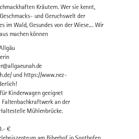
schmackhaften Kräutern. Wer sie kennt,
ie Geschmacks- und Geruchswelt der
s im Wald, Gesundes von der Wiese.... Wir
raus machen können
Allgäu
erin
er@allgaeunah.de
h.de/ und https://www.nez-
erlich!
 für Kinderwagen geeignet
 Faltenbachkraftwerk an der
Haltestelle Mühlenbrücke.
0.- €
rlebniszentrum am Biberhof in Sonthofen.