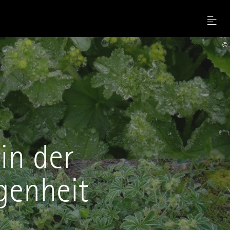
Menu
©
in der
genheit