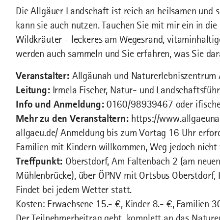
Die Allgäuer Landschaft ist reich an heilsamen und 
kann sie auch nutzen. Tauchen Sie mit mir ein in d
Wildkräuter - leckeres am Wegesrand, vitaminhaltige
werden auch sammeln und Sie erfahren, was Sie da
Veranstalter:
Allgäunah und Naturerlebniszentrum 
Leitung:
Irmela Fischer, Natur- und Landschaftsführ
Info und Anmeldung:
0160/98939467 oder ifisch
Mehr zu den Veranstaltern:
https://www.allgaeuna
allgaeu.de/ Anmeldung bis zum Vortag 16 Uhr erford
Familien mit Kindern willkommen, Weg jedoch nicht
Treffpunkt:
Oberstdorf, Am Faltenbach 2 (am neuen
Mühlenbrücke), über ÖPNV mit Ortsbus Oberstdorf, 
Findet bei jedem Wetter statt.
Kosten: Erwachsene 15.- €, Kinder 8.- €, Familien 3
Der Teilnehmerbeitrag geht komplett an das Nature