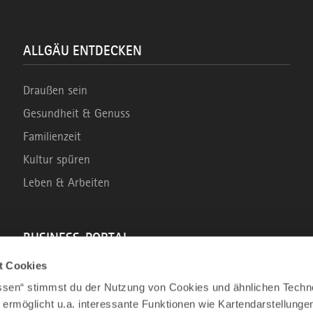
ALLGÄU ENTDECKEN
Draußen sein
Gesundheit & Genuss
Familienzeit
Kultur spüren
Leben & Arbeiten
BUSINESS-PORTAL
t Cookies
Marke Allgäu
assen“ stimmst du der Nutzung von Cookies und ähnlichen Techn
Wirtschaftsstandort
 ermöglicht u.a. interessante Funktionen wie Kartendarstellunge