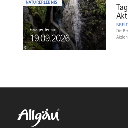
NATURERLEBNIS
Tag
Akt
BREI
Einziger Termin
Die Br
19.09.2026
Aktion
©