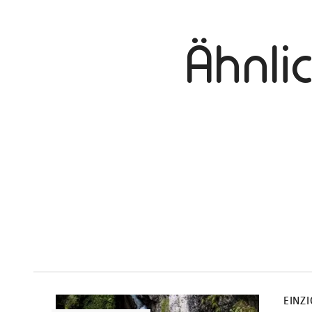
Ähnli
mehr
dazu
EINZ