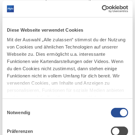
Witterung mit „Schwonzlmusig“. Ein
musikalischer Almgenuss – je nach
Wetterlage!
Die Almmeile im Tannheimer Tal ist
Diese Webseite verwendet Cookies
eine Wanderroute, die mehrere Almen und
Hütten miteinander verbindet. Sie bietet
Mit der Auswahl „Alle zulassen“ stimmst du der Nutzung
Besuchern die Möglichkeit, die Schönheit der
von Cookies und ähnlichen Technologien auf unserer
Bergwelt zu erleben und regionale
Webseite zu. Dies ermöglicht u.a. interessante
Spezialitäten zu genießen. Die Route kann
Funktionen wie Kartendarstellungen oder Videos. Wenn
individuell gestaltet und an verschiedene
du den Cookies nicht zustimmst, dann stehen einige
Schwierigkeitsgrade angepasst werden,
Funktionen nicht in vollem Umfang für dich bereit. Wir
sodass sowohl Genusswanderer als auch
verwenden Cookies, um Inhalte und Anzeigen zu
sportlich ambitionierte Wanderer auf ihre
personalisieren, Funktionen für soziale Medien anbieten
Kosten kommen.
zu können und die Zugriffe auf unsere Website zu
analysieren. Außerdem geben wir Informationen zu
Einwilligungsauswahl
deiner Verwendung unserer Website an unsere Partner
Notwendig
für soziale Medien, Werbung und Analysen weiter.
Unsere Partner führen diese Informationen
Präferenzen
möglicherweise mit weiteren Daten zusammen, die du