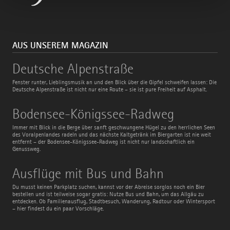
AUS UNSEREM MAGAZIN
Deutsche
Deutsche Alpenstraße
Alpenstraße
Fenster runter, Lieblingsmusik an und den Blick über die Gipfel schweifen lassen: Die
Deutsche Alpenstraße ist nicht nur eine Route – sie ist pure Freiheit auf Asphalt.
Bodensee-
Bodensee-Königssee-Radweg
Königssee-
Radweg
Immer mit Blick in die Berge über sanft geschwungene Hügel zu den herrlichen Seen
des Voralpenlandes radeln und das nächste Kaltgetränk im Biergarten ist nie weit
entfernt – der Bodensee-Königssee-Radweg ist nicht nur landschaftlich ein
Genussweg.
Ausflüge
Ausflüge mit Bus und Bahn
mit
Bus
Du musst keinen Parkplatz suchen, kannst vor der Abreise sorglos noch ein Bier
und
bestellen und ist teilweise sogar gratis: Nutze Bus und Bahn, um das Allgäu zu
Bahn
entdecken. Ob Familienausflug, Stadtbesuch, Wanderung, Radtour oder Wintersport
– hier findest du ein paar Vorschläge.