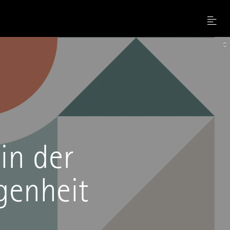
Menu
©
in der
genheit