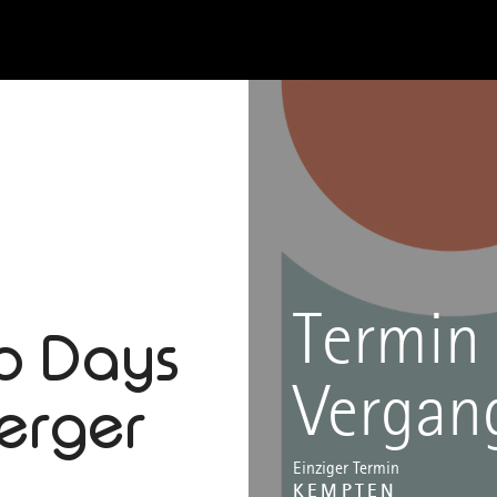
Termin 
p Days
Vergan
erger
Einziger Termin
KEMPTEN