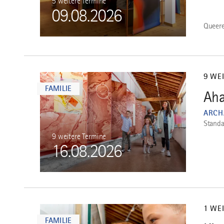
5 weitere Termine
09.08.2026
Queere
mehr
dazu
9 WE
FAMILIE
Aha
4
ARCH
Stand
9 weitere Termine
16.08.2026
mehr
dazu
1 WE
FAMILIE