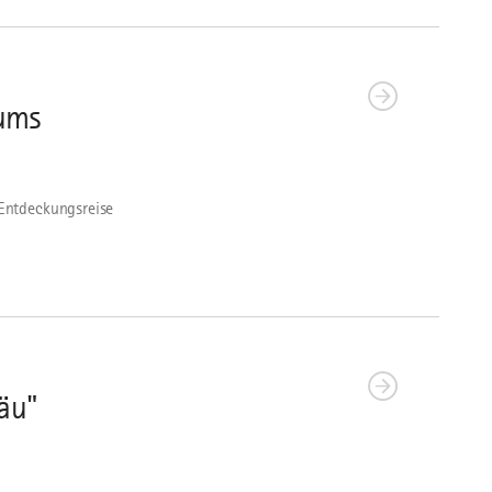
ums
Entdeckungsreise
äu"