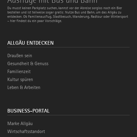
mit
Bus
Du musst keinen Parkplatz suchen, kannst vor der Abreise sorglos noch ein Bier
und
bestellen und ist teilweise sogar gratis: Nutze Bus und Bahn, um das Allgäu zu
Bahn
entdecken. Ob Familienausflug, Stadtbesuch, Wanderung, Radtour oder Wintersport
– hier findest du ein paar Vorschläge.
ALLGÄU ENTDECKEN
Draußen sein
Gesundheit & Genuss
Familienzeit
Kultur spüren
Leben & Arbeiten
BUSINESS-PORTAL
Marke Allgäu
Wirtschaftsstandort