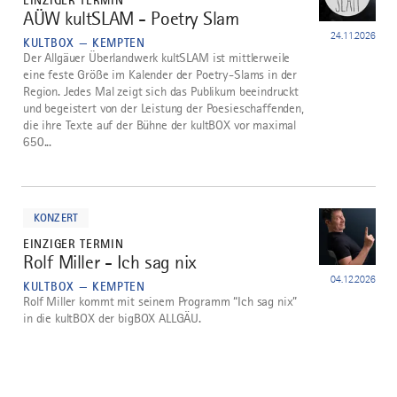
EINZIGER TERMIN
AÜW kultSLAM - Poetry Slam
4
24.11.2026
KULTBOX — KEMPTEN
Der Allgäuer Überlandwerk kultSLAM ist mittlerweile
eine feste Größe im Kalender der Poetry-Slams in der
Region. Jedes Mal zeigt sich das Publikum beeindruckt
und begeistert von der Leistung der Poesieschaffenden,
die ihre Texte auf der Bühne der kultBOX vor maximal
650...
mehr
dazu
KONZERT
EINZIGER TERMIN
Rolf Miller - Ich sag nix
5
04.12.2026
KULTBOX — KEMPTEN
Rolf Miller kommt mit seinem Programm “Ich sag nix”
in die kultBOX der bigBOX ALLGÄU.