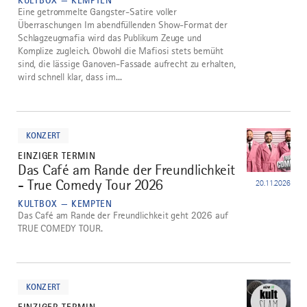
KULTBOX — KEMPTEN
Eine getrommelte Gangster-Satire voller
Überraschungen Im abendfüllenden Show-Format der
Schlagzeugmafia wird das Publikum Zeuge und
Komplize zugleich. Obwohl die Mafiosi stets bemüht
sind, die lässige Ganoven-Fassade aufrecht zu erhalten,
wird schnell klar, dass im...
mehr
dazu
KONZERT
EINZIGER TERMIN
Das Café am Rande der Freundlichkeit
3
- True Comedy Tour 2026
20.11.2026
KULTBOX — KEMPTEN
Das Café am Rande der Freundlichkeit geht 2026 auf
TRUE COMEDY TOUR.
mehr
dazu
KONZERT