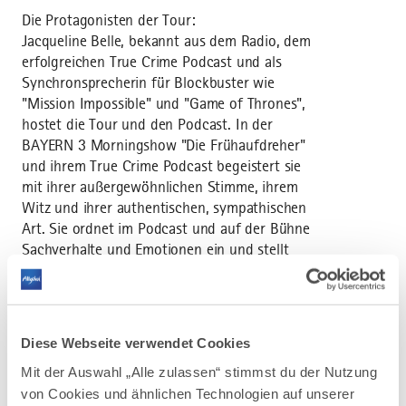
Die Protagonisten der Tour:
Jacqueline Belle, bekannt aus dem Radio, dem
erfolgreichen True Crime Podcast und als
Synchronsprecherin für Blockbuster wie
"Mission Impossible" und "Game of Thrones",
hostet die Tour und den Podcast. In der
BAYERN 3 Morningshow "Die Frühaufdreher"
und ihrem True Crime Podcast begeistert sie
mit ihrer außergewöhnlichen Stimme, ihrem
Witz und ihrer authentischen, sympathischen
Art. Sie ordnet im Podcast und auf der Bühne
Sachverhalte und Emotionen ein und stellt
genau die Fragen, die auch den Zuschauern
auf der Zunge liegen. Strafverteidiger Dr.
Alexander Stevens, einer der bekanntesten
Strafverteidiger Deutschlands, hat alle Fälle,
Diese Webseite verwendet Cookies
die im Podcast und auf der Bühne behandelt
Mit der Auswahl „Alle zulassen“ stimmst du der Nutzung
werden, persönlich begleitet und ermöglicht
von Cookies und ähnlichen Technologien auf unserer
dadurch einen Blick durchs Schlüsselloch. Er