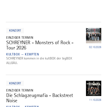
mehr
dazu
KONZERT
EINZIGER TERMIN
SCHREYNER - Monsters of Rock -
1
Tour 2026
02.10.2026
KULTBOX — KEMPTEN
SCHREYNER kommen in die kultBOX der bigBOX
ALLGÄU.
mehr
dazu
KONZERT
EINZIGER TERMIN
Die Schlagzeugmafia - Backstreet
2
Noise
11.10.2026