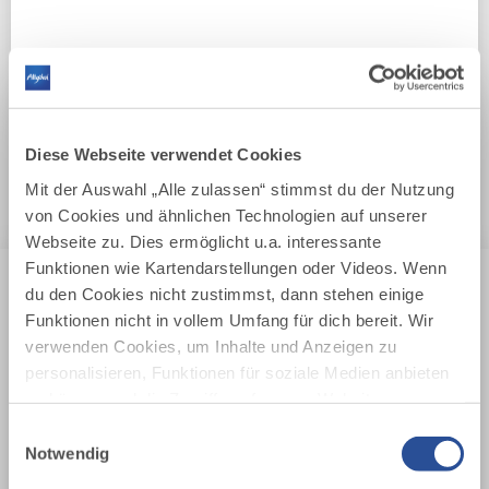
Diese Webseite verwendet Cookies
FERIENHOF SCHWARZ
Unverbindlich anfragen
Mit der Auswahl „Alle zulassen“ stimmst du der Nutzung
von Cookies und ähnlichen Technologien auf unserer
Webseite zu. Dies ermöglicht u.a. interessante
Funktionen wie Kartendarstellungen oder Videos. Wenn
du den Cookies nicht zustimmst, dann stehen einige
Funktionen nicht in vollem Umfang für dich bereit. Wir
DEINE REISEDATEN
verwenden Cookies, um Inhalte und Anzeigen zu
personalisieren, Funktionen für soziale Medien anbieten
DATUM
zu können und die Zugriffe auf unsere Website zu
analysieren. Außerdem geben wir Informationen zu
Einwilligungsauswahl
deiner Verwendung unserer Website an unsere Partner
Notwendig
DATUM
für soziale Medien, Werbung und Analysen weiter.