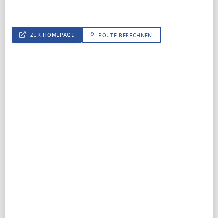
31
1
2
3
4
5
6
ZUR HOMEPAGE
ROUTE BERECHNEN
KONTAKT
Ferienhof Schwarz
Sterkliser Weg 9
87549 Rettenberg
(0049) 8327931913
info@ferienhofschwarz.de
GRÜSS GOTT, auf dem Bergbauernhof von
Michaela, Günter, Vitus und Sofia Schwarz.
Unser neu erbauter Ferienhof mit eigener
Alpe, liegt in freier, sonniger, ruhiger Lage mit
herrlichem Bergblick. Wir bewirtschaften