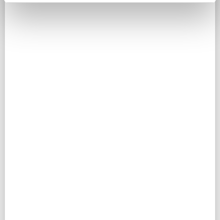
E-MAIL ADRESSE
*
TELEFONNUMMER
DEINE NACHRICHT AN DEN GASTGEBER
*
SICHERHEITSABFRAGE
*
Ich stimme zu, dass die im Rahmen meiner
Datenschutz
*
Gastgeberanfrage erhobenen personenbezogenen