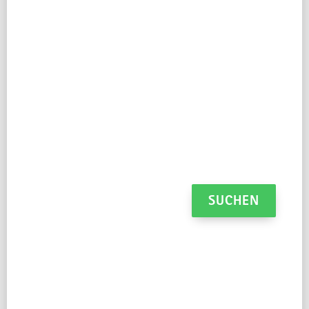
einen Allgäuer Milchviehbetrieb mit Kühen,
Jungtieren und Kälbern.
Reisezeitraum
2 Erw., 0 Kind.
SUCHEN