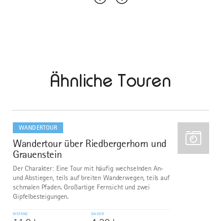
Ähnliche Touren
mehr
dazu
WANDERTOUR
Wandertour über Riedbergerhorn und
1
Grauenstein
Der Charakter: Eine Tour mit häufig wechselnden An-
und Abstiegen, teils auf breiten Wanderwegen, teils auf
schmalen Pfaden. Großartige Fernsicht und zwei
Gipfelbesteigungen.
DISTANZ
DAUER