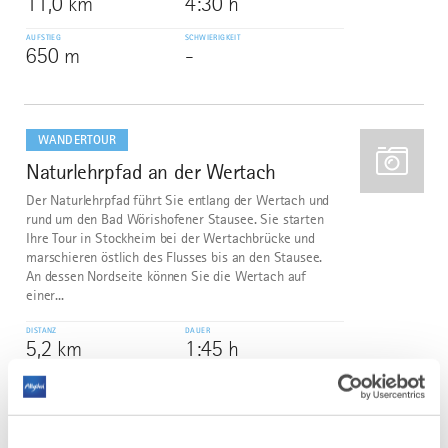
11,0 km
4:30 h
AUFSTIEG
SCHWIERIGKEIT
650 m
-
mehr
dazu
WANDERTOUR
Naturlehrpfad an der Wertach
2
Der Naturlehrpfad führt Sie entlang der Wertach und
rund um den Bad Wörishofener Stausee. Sie starten
Ihre Tour in Stockheim bei der Wertachbrücke und
marschieren östlich des Flusses bis an den Stausee.
An dessen Nordseite können Sie die Wertach auf
einer...
DISTANZ
DAUER
5,2 km
1:45 h
AUFSTIEG
SCHWIERIGKEIT
11 m
leicht