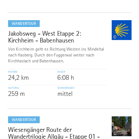
mehr
dazu
WANDERTOUR
Jakobsweg - West Etappe 2:
7
©
Kirchheim - Babenhausen
Von Kirchheim geht es Richtung Westen ins Mindeltal
nach Hasberg. Durch den Fuggerwal weiter nach
Kirchhaslach und Babenhausen.
DISTANZ
DAUER
24,2 km
6:08 h
AUFSTIEG
SCHWIERIGKEIT
259 m
mittel
mehr
dazu
WANDERTOUR
Wiesengänger Route der
8
©
Wandertrilogie Allgäu - Etappe 01 -