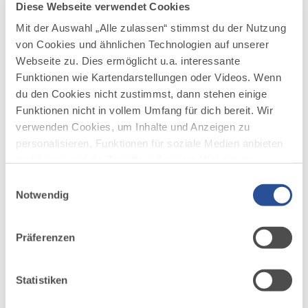
Diese Webseite verwendet Cookies
mehr
dazu
WANDERTOUR
Mit der Auswahl „Alle zulassen“ stimmst du der Nutzung
von Cookies und ähnlichen Technologien auf unserer
Gamskopf mit Panoramainformator
3
©
Webseite zu. Dies ermöglicht u.a. interessante
Herrlicher Panoramablick über das ganze Tannheimer
Funktionen wie Kartendarstellungen oder Videos. Wenn
Tal.
du den Cookies nicht zustimmst, dann stehen einige
Dem Weg weiter folgend erreicht man in wenigen
Funktionen nicht in vollem Umfang für dich bereit. Wir
Minuten den Gipfel des Gamskopfes. An klaren TAgen
verwenden Cookies, um Inhalte und Anzeigen zu
warten dort oben ein sagenhaftes Bergpanorama und
personalisieren, Funktionen für soziale Medien anbieten
eine Fernsicht, wie man sie sonst nur selten erlebt -
bis ins 100...
zu können und die Zugriffe auf unsere Website zu
analysieren. Außerdem geben wir Informationen zu
Einwilligungsauswahl
DISTANZ
DAUER
0,5 km
0:13 h
deiner Verwendung unserer Website an unsere Partner
Notwendig
für soziale Medien, Werbung und Analysen weiter.
AUFSTIEG
SCHWIERIGKEIT
Unsere Partner führen diese Informationen
64 m
leicht
Präferenzen
möglicherweise mit weiteren Daten zusammen, die du
ihnen bereitgestellt hast oder die sie im Rahmen Ihrer
mehr
Nutzung der Dienste gesammelt haben.
dazu
Statistiken
WANDERTOUR
4