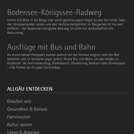
Bodensee-
Bodensee-Königssee-Radweg
Königssee-
Radweg
Immer mit Blick in die Berge über sanft geschwungene Hügel zu den herrlichen Seen
des Voralpenlandes radeln und das nächste Kaltgetränk im Biergarten ist nie weit
entfernt – der Bodensee-Königssee-Radweg ist nicht nur landschaftlich ein
Genussweg.
Ausflüge
Ausflüge mit Bus und Bahn
mit
Bus
Du musst keinen Parkplatz suchen, kannst vor der Abreise sorglos noch ein Bier
und
bestellen und ist teilweise sogar gratis: Nutze Bus und Bahn, um das Allgäu zu
Bahn
entdecken. Ob Familienausflug, Stadtbesuch, Wanderung, Radtour oder Wintersport
– hier findest du ein paar Vorschläge.
ALLGÄU ENTDECKEN
Draußen sein
Gesundheit & Genuss
Familienzeit
Kultur spüren
Leben & Arbeiten