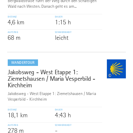
Bergwaldstraße führt der Weg durch den schattigen
Wald nach Westen. Danach geht es am...
DISTANZ
DAUER
4,6 km
1:15 h
AUFSTIEG
SCHWIERIGKEIT
68 m
leicht
mehr
dazu
WANDERTOUR
Jakobsweg - West Etappe 1:
6
©
Ziemetshausen / Maria Vesperbild -
Kirchheim
Jakobsweg - West Etappe 1: Ziemetshausen / Maria
Vesperbild - Kirchheim
DISTANZ
DAUER
18,1 km
4:43 h
AUFSTIEG
SCHWIERIGKEIT
278 m
-