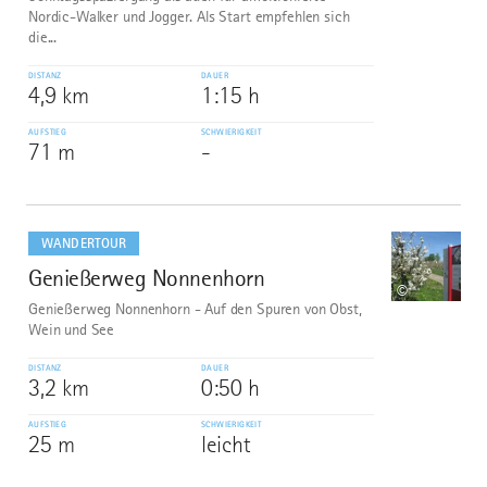
Nordic-Walker und Jogger. Als Start empfehlen sich
die...
DISTANZ
DAUER
4,9 km
1:15 h
AUFSTIEG
SCHWIERIGKEIT
71 m
-
mehr
dazu
WANDERTOUR
Genießerweg Nonnenhorn
10
©
Genießerweg Nonnenhorn - Auf den Spuren von Obst,
Wein und See
DISTANZ
DAUER
3,2 km
0:50 h
AUFSTIEG
SCHWIERIGKEIT
25 m
leicht