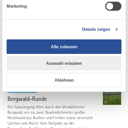
Terrainkurweg IV Bad Wörishofen
Marketing
In und um Bad Wörishofen stehen Ihnen
fünf Terrainkurwege (blau punktierte Linie) und drei
Nordic-Walking-Runden mit unterschiedlichen Längen
und Schwierigkeitsgraden zur Verfügung.
Details zeigen
Die ausgeschilderten Touren führen durch die hügelige
Wohlfühllandschaft des...
Alle zulassen
DISTANZ
DAUER
5,0 km
1:52 h
AUFSTIEG
SCHWIERIGKEIT
Auswahl erlauben
31 m
leicht
Ablehnen
mehr
dazu
WANDERTOUR
Bergwald-Runde
5
©
Der Spaziergang führt durch den Mindelheimer
Bergwald, ein ca. zwei Quadratkilometer großer
Mischwald aus Buchen und Fichten sowie vereinzelt
Lärchen und Ahorn. Vom Parkplatz an der