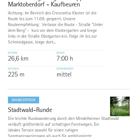
Marktoberdorf - Kaufbeuren
Achtung: Im Bereich des Crescentia Kloster ist die
Route bis zum 11.09. gesperrt. Unsere
Routeempfehlung: Verlasse die Route - Straße "Unter
dem Berg" - kurz vor dem Klostergarten und biege
links in die Straße Obstgarten ein. Folge ihr bis zur
Schmiedgasse, biege dort...
DISTANZ
DAUER
26,6 km
7:00 h
AUFSTIEG
SCHWIERIGKEIT
225 m
mittel
mehr
dazu
WANDERTOUR
Stadtwald-Runde
9
©
Die leichte Rundwanderung durch den Mindelheimer Stadtwald
verläuft größtenteils auf schattigen Forstwegen. Ein
ideales Terrain sowohl für einen ruhigen
Sonntagsspaziergang als auch für ambitionierte