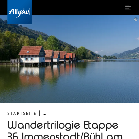
Menu
©
...
STARTSEITE
Wandertrilogie Etappe
36 Immenstadt/Bühl am