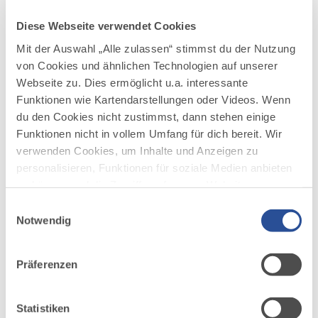
DISTANZ
DAUER
22,2 km
1:30 h
Diese Webseite verwendet Cookies
AUFSTIEG
SCHWIERIGKEIT
Mit der Auswahl „Alle zulassen“ stimmst du der Nutzung
178 m
mittel
von Cookies und ähnlichen Technologien auf unserer
Webseite zu. Dies ermöglicht u.a. interessante
mehr
Funktionen wie Kartendarstellungen oder Videos. Wenn
dazu
RADTOUR
du den Cookies nicht zustimmst, dann stehen einige
Rund um Edelsberg und Alpspitze
4
Funktionen nicht in vollem Umfang für dich bereit. Wir
©
verwenden Cookies, um Inhalte und Anzeigen zu
Eine schöne Rundtour zwischen Pfronten und
personalisieren, Funktionen für soziale Medien anbieten
Nesselwang. Auf dieser MTB-Tour genießt ihr tolle
Ausblicke und bekommt den Kopf frei.
zu können und die Zugriffe auf unsere Website zu
analysieren. Außerdem geben wir Informationen zu
Einwilligungsauswahl
DISTANZ
DAUER
24,4 km
3:30 h
deiner Verwendung unserer Website an unsere Partner
Notwendig
für soziale Medien, Werbung und Analysen weiter.
AUFSTIEG
SCHWIERIGKEIT
Unsere Partner führen diese Informationen
525 m
mittel
Präferenzen
möglicherweise mit weiteren Daten zusammen, die du
ihnen bereitgestellt hast oder die sie im Rahmen Ihrer
mehr
Nutzung der Dienste gesammelt haben.
dazu
Statistiken
RADTOUR