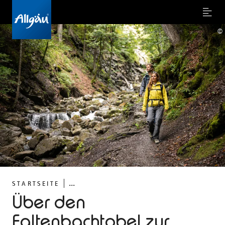
Menu
©
...
STARTSEITE
Über den
Faltenbachtobel zur