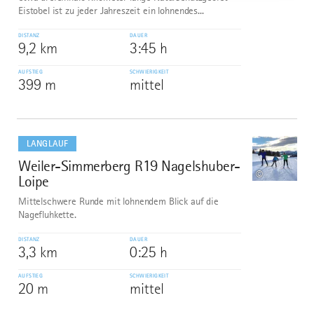
Eistobel ist zu jeder Jahreszeit ein lohnendes...
DISTANZ
DAUER
9,2 km
3:45 h
AUFSTIEG
SCHWIERIGKEIT
399 m
mittel
mehr
dazu
LANGLAUF
Weiler-Simmerberg R19 Nagelshuber-
7
©
Loipe
Mittelschwere Runde mit lohnendem Blick auf die
Nagefluhkette.
DISTANZ
DAUER
3,3 km
0:25 h
AUFSTIEG
SCHWIERIGKEIT
20 m
mittel