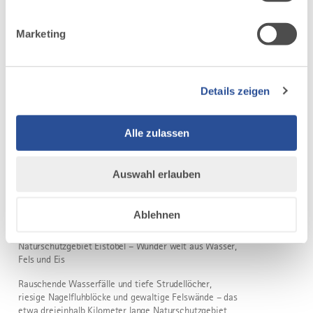
Radtour von Bad Wörishofen nach
5
©
Altensteig
Marketing
Radtour von Bad Wörishofen nach Altensteig
DISTANZ
DAUER
24,6 km
1:57 h
Details zeigen
AUFSTIEG
SCHWIERIGKEIT
242 m
mittel
Alle zulassen
mehr
Auswahl erlauben
dazu
WANDERTOUR
Naturschutzgebiet Eistobel: Rundweg
6
Ablehnen
©
über die Riedholzer Kugel
Naturschutzgebiet Eistobel – Wunder welt aus Wasser,
Fels und Eis
Rauschende Wasserfälle und tiefe Strudellöcher,
riesige Nagelfluhblöcke und gewaltige Felswände – das
etwa dreieinhalb Kilometer lange Naturschutzgebiet