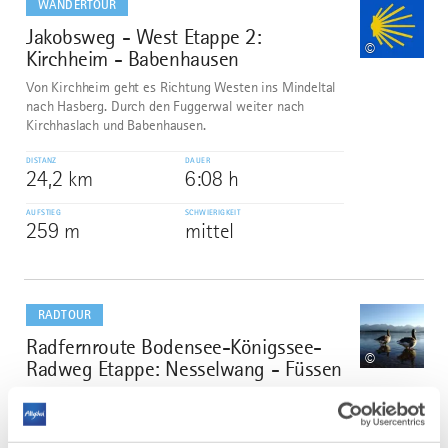
WANDERTOUR
Jakobsweg - West Etappe 2:
2
©
Kirchheim - Babenhausen
Von Kirchheim geht es Richtung Westen ins Mindeltal
nach Hasberg. Durch den Fuggerwal weiter nach
Kirchhaslach und Babenhausen.
DISTANZ
DAUER
24,2 km
6:08 h
AUFSTIEG
SCHWIERIGKEIT
259 m
mittel
mehr
dazu
RADTOUR
Radfernroute Bodensee-Königssee-
3
©
Radweg Etappe: Nesselwang - Füssen
Der Radfernweg schlängelt sich in West-Ost-Richtung
aussichtsreich durch das nördliche Voralpenland.