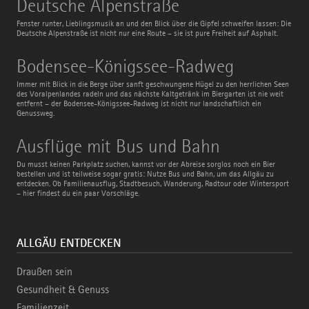
Deutsche Alpenstraße
Alpenstraße
Fenster runter, Lieblingsmusik an und den Blick über die Gipfel schweifen lassen: Die
Deutsche Alpenstraße ist nicht nur eine Route – sie ist pure Freiheit auf Asphalt.
Bodensee-
Bodensee-Königssee-Radweg
Königssee-
Radweg
Immer mit Blick in die Berge über sanft geschwungene Hügel zu den herrlichen Seen
des Voralpenlandes radeln und das nächste Kaltgetränk im Biergarten ist nie weit
entfernt – der Bodensee-Königssee-Radweg ist nicht nur landschaftlich ein
Genussweg.
Ausflüge
Ausflüge mit Bus und Bahn
mit
Bus
Du musst keinen Parkplatz suchen, kannst vor der Abreise sorglos noch ein Bier
und
bestellen und ist teilweise sogar gratis: Nutze Bus und Bahn, um das Allgäu zu
Bahn
entdecken. Ob Familienausflug, Stadtbesuch, Wanderung, Radtour oder Wintersport
– hier findest du ein paar Vorschläge.
ALLGÄU ENTDECKEN
Draußen sein
Gesundheit & Genuss
Familienzeit