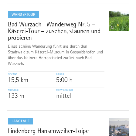
mehr
dazu
WANDERTOUR
Bad Wurzach | Wanderweg Nr. 5 –
8
©
Käserei-Tour – zusehen, staunen und
probieren
Diese schöne Wanderung führt uns durch den
Stadtwald zum Käserei-Museum in Gospoldshofen und
über das kleinere Herrgottsried zurück nach Bad
Wurzach.
DISTANZ
DAUER
15,5 km
5:00 h
AUFSTIEG
SCHWIERIGKEIT
133 m
mittel
mehr
dazu
LANGLAUF
Lindenberg Hansenweiher-Loipe
9
©