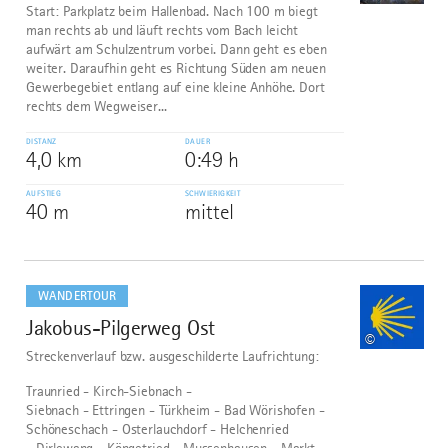
Start: Parkplatz beim Hallenbad. Nach 100 m biegt
man rechts ab und läuft rechts vom Bach leicht
aufwärt am Schulzentrum vorbei. Dann geht es eben
weiter. Daraufhin geht es Richtung Süden am neuen
Gewerbegebiet entlang auf eine kleine Anhöhe. Dort
rechts dem Wegweiser...
DISTANZ
DAUER
4,0 km
0:49 h
AUFSTIEG
SCHWIERIGKEIT
40 m
mittel
mehr
dazu
WANDERTOUR
Jakobus-Pilgerweg Ost
10
©
Streckenverlauf bzw. ausgeschilderte Laufrichtung:
Traunried - Kirch-Siebnach -
Siebnach - Ettringen - Türkheim - Bad Wörishofen -
Schöneschach - Osterlauchdorf - Helchenried