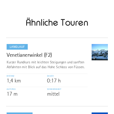
Ähnliche Touren
mehr
dazu
LANGLAUF
Venetianerwinkel (F2)
1
©
Kurzer Rundkurs mit leichten Steigungen und sanften
Abfahrten mit Blick auf das Hohe Schloss von Füssen.
DISTANZ
DAUER
1,4 km
0:17 h
AUFSTIEG
SCHWIERIGKEIT
17 m
mittel
mehr
dazu