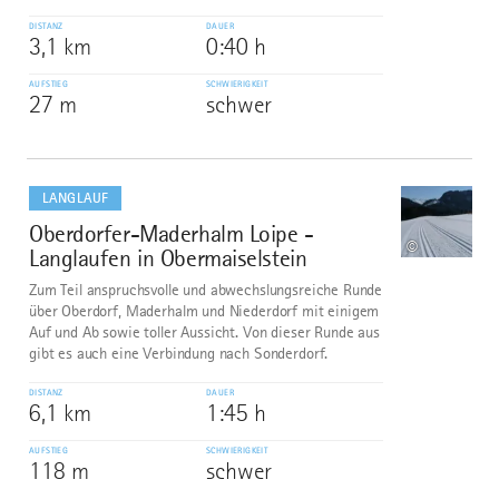
DISTANZ
DAUER
3,1 km
0:40 h
AUFSTIEG
SCHWIERIGKEIT
27 m
schwer
mehr
dazu
LANGLAUF
Oberdorfer-Maderhalm Loipe -
3
©
Langlaufen in Obermaiselstein
Zum Teil anspruchsvolle und abwechslungsreiche Runde
über Oberdorf, Maderhalm und Niederdorf mit einigem
Auf und Ab sowie toller Aussicht. Von dieser Runde aus
gibt es auch eine Verbindung nach Sonderdorf.
DISTANZ
DAUER
6,1 km
1:45 h
AUFSTIEG
SCHWIERIGKEIT
118 m
schwer