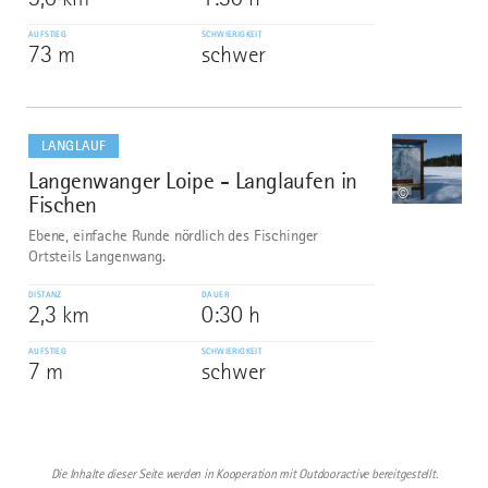
AUFSTIEG
SCHWIERIGKEIT
73 m
schwer
mehr
dazu
LANGLAUF
Langenwanger Loipe - Langlaufen in
10
©
Fischen
Ebene, einfache Runde nördlich des Fischinger
Ortsteils Langenwang.
DISTANZ
DAUER
2,3 km
0:30 h
AUFSTIEG
SCHWIERIGKEIT
7 m
schwer
Die Inhalte dieser Seite werden in Kooperation mit Outdooractive bereitgestellt.