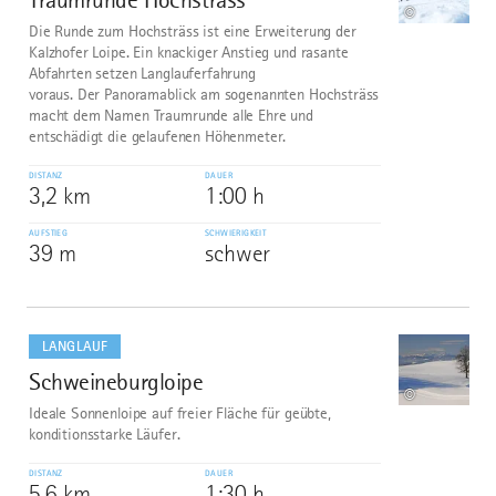
©
Die Runde zum Hochsträss ist eine Erweiterung der
Kalzhofer Loipe. Ein knackiger Anstieg und rasante
Abfahrten setzen Langlauferfahrung
voraus. Der Panoramablick am sogenannten Hochsträss
macht dem Namen Traumrunde alle Ehre und
entschädigt die gelaufenen Höhenmeter.
DISTANZ
DAUER
3,2 km
1:00 h
AUFSTIEG
SCHWIERIGKEIT
39 m
schwer
mehr
dazu
LANGLAUF
Schweineburgloipe
9
©
Ideale Sonnenloipe auf freier Fläche für geübte,
konditionsstarke Läufer.
DISTANZ
DAUER
5,6 km
1:30 h