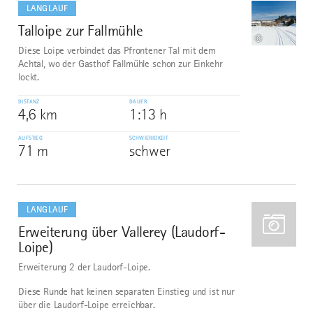
LANGLAUF
Talloipe zur Fallmühle
1
©
Diese Loipe verbindet das Pfrontener Tal mit dem
Achtal, wo der Gasthof Fallmühle schon zur Einkehr
lockt.
DISTANZ
DAUER
4,6 km
1:13 h
AUFSTIEG
SCHWIERIGKEIT
71 m
schwer
mehr
dazu
LANGLAUF
Erweiterung über Vallerey (Laudorf-
2
Loipe)
Erweiterung 2 der Laudorf-Loipe.
Diese Runde hat keinen separaten Einstieg und ist nur
über die Laudorf-Loipe erreichbar.