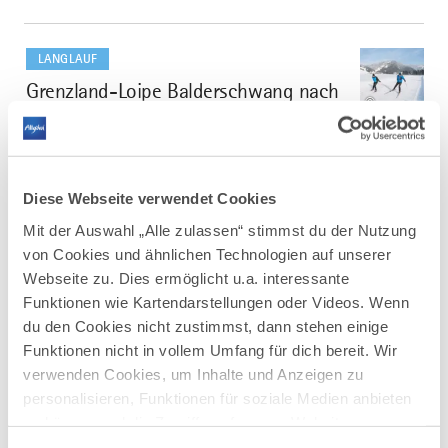
mehr
dazu
LANGLAUF
Grenzland-Loipe Balderschwang nach
4
©
Hittisau
Die abwechslungsreiche Grenzlandloipe verläuft von
Balderschwang nach Hittisau.
Es ist gute Kondition gefordert, aber es wird durch die
Diese Webseite verwendet Cookies
herrliche Landschaft und Aussicht belohnt.
Mit der Auswahl „Alle zulassen“ stimmst du der Nutzung
DISTANZ
DAUER
von Cookies und ähnlichen Technologien auf unserer
41,0 km
7:00 h
Webseite zu. Dies ermöglicht u.a. interessante
Funktionen wie Kartendarstellungen oder Videos. Wenn
AUFSTIEG
SCHWIERIGKEIT
470 m
schwer
du den Cookies nicht zustimmst, dann stehen einige
Funktionen nicht in vollem Umfang für dich bereit. Wir
verwenden Cookies, um Inhalte und Anzeigen zu
mehr
dazu
personalisieren, Funktionen für soziale Medien anbieten
LANGLAUF
zu können und die Zugriffe auf unsere Website zu
Gschwend Loipe - Langlaufen in
5
analysieren. Außerdem geben wir Informationen zu