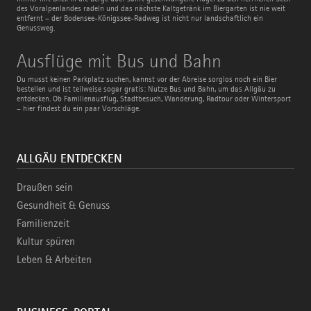
des Voralpenlandes radeln und das nächste Kaltgetränk im Biergarten ist nie weit
entfernt – der Bodensee-Königssee-Radweg ist nicht nur landschaftlich ein
Genussweg.
Ausflüge
Ausflüge mit Bus und Bahn
mit
Bus
Du musst keinen Parkplatz suchen, kannst vor der Abreise sorglos noch ein Bier
und
bestellen und ist teilweise sogar gratis: Nutze Bus und Bahn, um das Allgäu zu
Bahn
entdecken. Ob Familienausflug, Stadtbesuch, Wanderung, Radtour oder Wintersport
– hier findest du ein paar Vorschläge.
ALLGÄU ENTDECKEN
Draußen sein
Gesundheit & Genuss
Familienzeit
Kultur spüren
Leben & Arbeiten