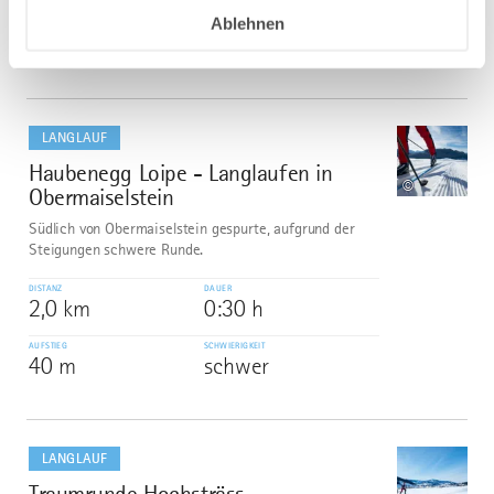
Ablehnen
AUFSTIEG
SCHWIERIGKEIT
27 m
schwer
mehr
dazu
LANGLAUF
Haubenegg Loipe - Langlaufen in
7
©
Obermaiselstein
Südlich von Obermaiselstein gespurte, aufgrund der
Steigungen schwere Runde.
DISTANZ
DAUER
2,0 km
0:30 h
AUFSTIEG
SCHWIERIGKEIT
40 m
schwer
mehr
dazu
LANGLAUF
Traumrunde Hochsträss
8