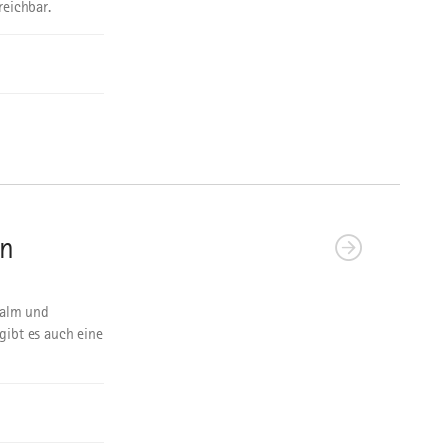
reichbar.
in
halm und
gibt es auch eine