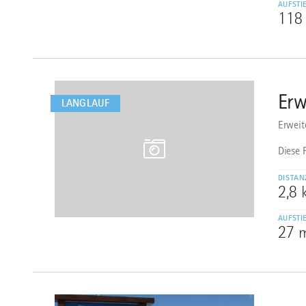
AUFSTI
118
mehr
dazu
Erw
4
LANGLAUF
Erweit
Diese 
DISTAN
2,8
AUFSTI
27 
mehr
dazu