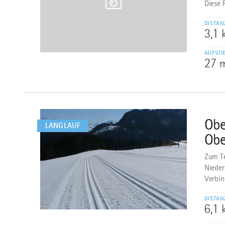
Diese 
DISTAN
3,1
AUFSTI
27 
mehr
dazu
Obe
3
LANGLAUF
Obe
Zum Te
Nieder
Verbin
DISTAN
©
6,1