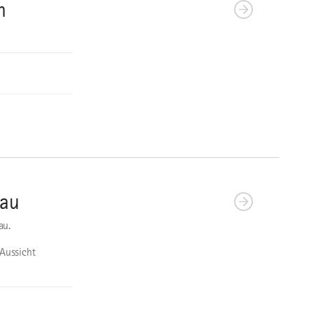
n
sau
au.
 Aussicht