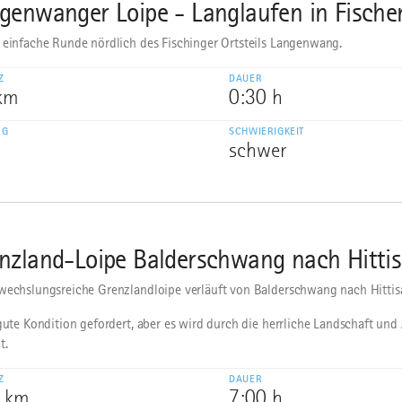
genwanger Loipe - Langlaufen in Fische
 einfache Runde nördlich des Fischinger Ortsteils Langenwang.
Z
DAUER
 km
0:30 h
EG
SCHWIERIGKEIT
schwer
nzland-Loipe Balderschwang nach Hitti
wechslungsreiche Grenzlandloipe verläuft von Balderschwang nach Hittis
 gute Kondition gefordert, aber es wird durch die herrliche Landschaft und
t.
Z
DAUER
0 km
7:00 h