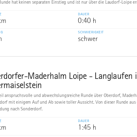
Runde hat keinen separaten Einstieg und ist nur über die Laudorf-Loipe er
Z
DAUER
 km
0:40 h
EG
SCHWIERIGKEIT
m
schwer
rdorfer-Maderhalm Loipe - Langlaufen 
rmaiselstein
il anspruchsvolle und abwechslungsreiche Runde über Oberdorf, Mader
dorf mit einigem Auf und Ab sowie toller Aussicht. Von dieser Runde aus 
dung nach Sonderdorf.
Z
DAUER
 km
1:45 h