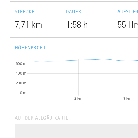
STRECKE
DAUER
AUFSTIE
7,71 km
1:58 h
55 H
HÖHENPROFIL
AUF DER ALLGÄU KARTE