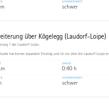
EG
SCHWIERIGKEIT
 m
schwer
eiterung über Kögelegg (Laudorf-Loipe)
erung 1 der Laudorf-Loipe.
Runde hat keinen separaten Einstieg und ist nur über die Laudorf-Loipe er
Z
DAUER
 km
0:40 h
EG
SCHWIERIGKEIT
m
schwer