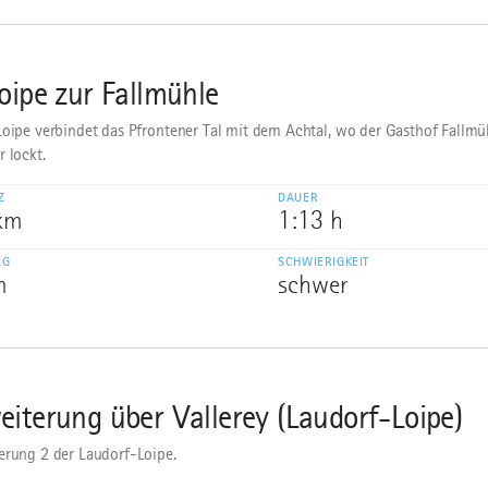
loipe zur Fallmühle
Loipe verbindet das Pfrontener Tal mit dem Achtal, wo der Gasthof Fallmü
r lockt.
Z
DAUER
 km
1:13 h
EG
SCHWIERIGKEIT
m
schwer
eiterung über Vallerey (Laudorf-Loipe)
erung 2 der Laudorf-Loipe.