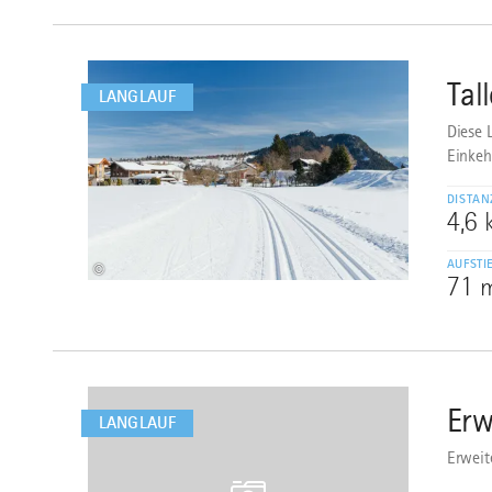
mehr
dazu
Tal
1
LANGLAUF
Diese 
Einkeh
DISTAN
4,6
AUFSTI
©
71 
mehr
dazu
Erw
2
LANGLAUF
Erweit