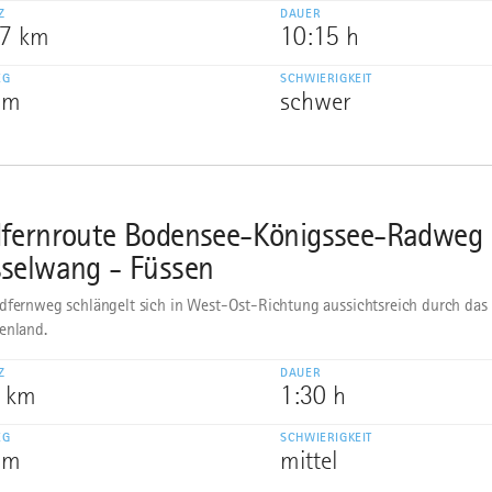
Z
DAUER
,7 km
10:15 h
EG
SCHWIERIGKEIT
 m
schwer
fernroute Bodensee-Königssee-Radweg 
selwang - Füssen
dfernweg schlängelt sich in West-Ost-Richtung aussichtsreich durch das 
enland.
Z
DAUER
2 km
1:30 h
EG
SCHWIERIGKEIT
 m
mittel