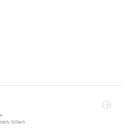
on
ach, Stillach