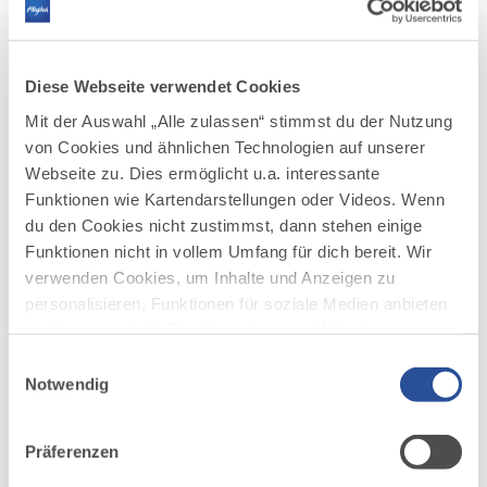
119 m
leicht
mehr
Diese Webseite verwendet Cookies
dazu
RADTOUR
Mit der Auswahl „Alle zulassen“ stimmst du der Nutzung
Frundsbergweg
3
von Cookies und ähnlichen Technologien auf unserer
©
Webseite zu. Dies ermöglicht u.a. interessante
Der Frundsbergweg verbindet die mittelalterliche Stadt
Mindelheim mit dem Kneippkurort Bad Wörishofen.
Funktionen wie Kartendarstellungen oder Videos. Wenn
Der Frundsbergweg und vor allem das Frundsbergfest
du den Cookies nicht zustimmst, dann stehen einige
(alle 3 Jahre) erinnern in Mindelheim an die Herrschaft
Funktionen nicht in vollem Umfang für dich bereit. Wir
des Rittergeschlechts von Frundsberg. Während in der...
verwenden Cookies, um Inhalte und Anzeigen zu
DISTANZ
DAUER
personalisieren, Funktionen für soziale Medien anbieten
11,4 km
0:40 h
zu können und die Zugriffe auf unsere Website zu
AUFSTIEG
SCHWIERIGKEIT
analysieren. Außerdem geben wir Informationen zu
Einwilligungsauswahl
114 m
leicht
deiner Verwendung unserer Website an unsere Partner
Notwendig
für soziale Medien, Werbung und Analysen weiter.
mehr
Unsere Partner führen diese Informationen
dazu
Präferenzen
möglicherweise mit weiteren Daten zusammen, die du
RADTOUR
ihnen bereitgestellt hast oder die sie im Rahmen Ihrer