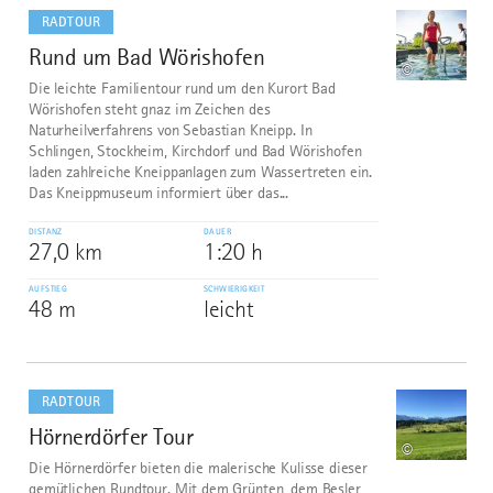
dazu
RADTOUR
Rund um Bad Wörishofen
7
©
Die leichte Familientour rund um den Kurort Bad
Wörishofen steht gnaz im Zeichen des
Naturheilverfahrens von Sebastian Kneipp. In
Schlingen, Stockheim, Kirchdorf und Bad Wörishofen
laden zahlreiche Kneippanlagen zum Wassertreten ein.
Das Kneippmuseum informiert über das...
DISTANZ
DAUER
27,0 km
1:20 h
AUFSTIEG
SCHWIERIGKEIT
48 m
leicht
mehr
dazu
RADTOUR
Hörnerdörfer Tour
8
©
Die Hörnerdörfer bieten die malerische Kulisse dieser
gemütlichen Rundtour. Mit dem Grünten, dem Besler