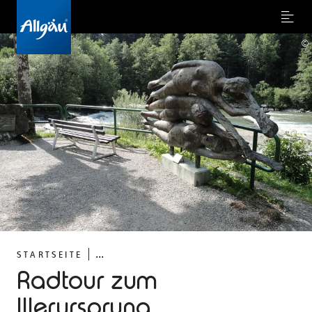
Menu
©
...
STARTSEITE
Radtour zum
Illerursprung