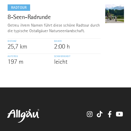
dazu
RADTOUR
8-Seen-Radrunde
10
©
Getreu ihrem Namen führt diese schöne Radtour durch
die typische Ostallgäuer Naturseenlandschaft.
DISTANZ
DAUER
25,7 km
2:00 h
AUFSTIEG
SCHWIERIGKEIT
197 m
leicht
Instagram
TikTok
Faceboo
You