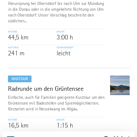
Illerursprung bei Oberstdorf bis nach Ulm zur Mündung
in die Donau oder in die umgekehrte Richtung von Ulm
nach Oberstdorf. Unser Vorschlag beschreibt den
südlichen...
DISTANZ
DAUER
44,5 km
3:00 h
AUFSTIEG
SCHWIERIGKEIT
241 m
leicht
mehr
dazu
RADTOUR
Radrunde um den Grüntensee
2
©
Einfache, auch für Familien geeignete Kurztour um den
Grüntensee mit Badestellen und Spielmöglichkeiten.
Gestartet wird in Nesselwang im Allgäu.
DISTANZ
DAUER
16,5 km
1:15 h
AUFSTIEG
SCHWIERIGKEIT