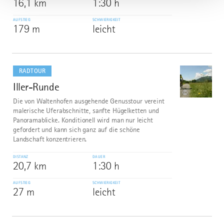
16,1 km
1:30 h
AUFSTIEG
SCHWIERIGKEIT
179 m
leicht
mehr
dazu
RADTOUR
Iller-Runde
6
©
Die von Waltenhofen ausgehende Genusstour vereint
malerische Uferabschnitte, sanfte Hügelketten und
Panoramablicke. Konditionell wird man nur leicht
gefordert und kann sich ganz auf die schöne
Landschaft konzentrieren.
DISTANZ
DAUER
20,7 km
1:30 h
AUFSTIEG
SCHWIERIGKEIT
27 m
leicht
mehr