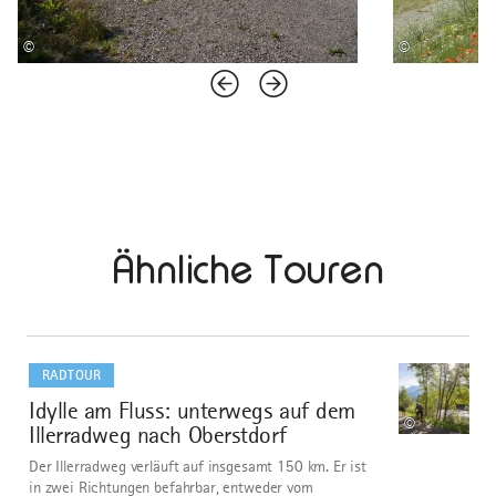
©
©
Ähnliche Touren
mehr
dazu
RADTOUR
Idylle am Fluss: unterwegs auf dem
1
©
Illerradweg nach Oberstdorf
Der Illerradweg verläuft auf insgesamt 150 km. Er ist
in zwei Richtungen befahrbar, entweder vom