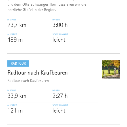
und dem Ofterschwanger Horn passieren wir drei
herrliche Gipfel in der Region.
DISTANZ
DAUER
23,7 km
3:00 h
AUFSTIEG
SCHWIERIGKEIT
489 m
leicht
mehr
dazu
RADTOUR
Radtour nach Kaufbeuren
9
©
Radtour nach Kaufbeuren
DISTANZ
DAUER
33,9 km
2:27 h
AUFSTIEG
SCHWIERIGKEIT
121 m
leicht
mehr