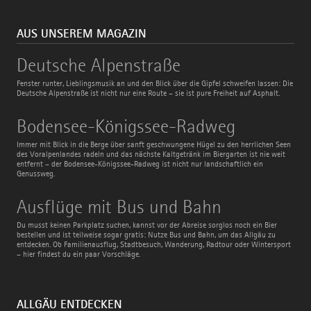
AUS UNSEREM MAGAZIN
Deutsche
Deutsche Alpenstraße
Alpenstraße
Fenster runter, Lieblingsmusik an und den Blick über die Gipfel schweifen lassen: Die
Deutsche Alpenstraße ist nicht nur eine Route – sie ist pure Freiheit auf Asphalt.
Bodensee-
Bodensee-Königssee-Radweg
Königssee-
Radweg
Immer mit Blick in die Berge über sanft geschwungene Hügel zu den herrlichen Seen
des Voralpenlandes radeln und das nächste Kaltgetränk im Biergarten ist nie weit
entfernt – der Bodensee-Königssee-Radweg ist nicht nur landschaftlich ein
Genussweg.
Ausflüge
Ausflüge mit Bus und Bahn
mit
Bus
Du musst keinen Parkplatz suchen, kannst vor der Abreise sorglos noch ein Bier
und
bestellen und ist teilweise sogar gratis: Nutze Bus und Bahn, um das Allgäu zu
Bahn
entdecken. Ob Familienausflug, Stadtbesuch, Wanderung, Radtour oder Wintersport
– hier findest du ein paar Vorschläge.
ALLGÄU ENTDECKEN