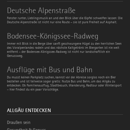
Deutsche
Deutsche Alpenstraße
Alpenstraße
Fenster runter, Lieblingsmusik an und den Blick über die Gipfel schweifen lassen: Die
Deutsche Alpenstraße ist nicht nur eine Route – sie ist pure Freiheit auf Asphalt.
Bodensee-
Bodensee-Königssee-Radweg
Königssee-
Radweg
Immer mit Blick in die Berge über sanft geschwungene Hügel zu den herrlichen Seen
des Voralpenlandes radeln und das nächste Kaltgetränk im Biergarten ist nie weit
entfernt – der Bodensee-Königssee-Radweg ist nicht nur landschaftlich ein
Genussweg.
Ausflüge
Ausflüge mit Bus und Bahn
mit
Bus
Du musst keinen Parkplatz suchen, kannst vor der Abreise sorglos noch ein Bier
und
bestellen und ist teilweise sogar gratis: Nutze Bus und Bahn, um das Allgäu zu
Bahn
entdecken. Ob Familienausflug, Stadtbesuch, Wanderung, Radtour oder Wintersport
– hier findest du ein paar Vorschläge.
ALLGÄU ENTDECKEN
Draußen sein
Gesundheit & Genuss