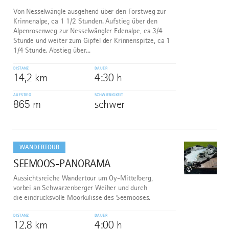
Von Nesselwängle ausgehend über den Forstweg zur
Krinnenalpe, ca 1 1/2 Stunden. Aufstieg über den
Alpenrosenweg zur Nesselwängler Edenalpe, ca 3/4
Stunde und weiter zum Gipfel der Krinnenspitze, ca 1
1/4 Stunde. Abstieg über...
DISTANZ
DAUER
14,2 km
4:30 h
AUFSTIEG
SCHWIERIGKEIT
865 m
schwer
mehr
dazu
WANDERTOUR
SEEMOOS-PANORAMA
10
©
Aussichtsreiche Wandertour um Oy-Mittelberg,
vorbei an Schwarzenberger Weiher und durch
die eindrucksvolle Moorkulisse des Seemooses.
DISTANZ
DAUER
12,8 km
4:00 h