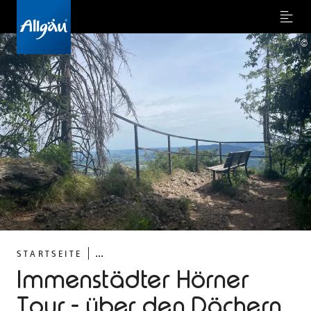
Menu
©
...
STARTSEITE
Immenstädter Hörner
Tour - über den Dächern