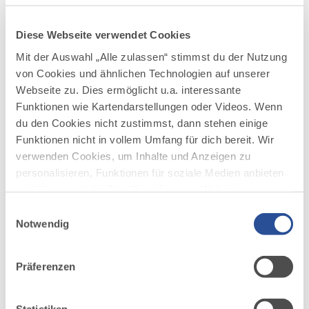
WANDERTOUR
E4 - Maximiliansweg
3
©
Diese Webseite verwendet Cookies
Wandern auf König Maximilians Spuren, vorbei an
Mit der Auswahl „Alle zulassen“ stimmst du der Nutzung
Schloss Neuschwanstein, Hochenschwangau und
von Cookies und ähnlichen Technologien auf unserer
Linderhof.
Webseite zu. Dies ermöglicht u.a. interessante
DISTANZ
DAUER
Funktionen wie Kartendarstellungen oder Videos. Wenn
56,4 km
22:00 h
du den Cookies nicht zustimmst, dann stehen einige
AUFSTIEG
SCHWIERIGKEIT
Funktionen nicht in vollem Umfang für dich bereit. Wir
3.247 m
schwer
verwenden Cookies, um Inhalte und Anzeigen zu
personalisieren, Funktionen für soziale Medien anbieten
mehr
zu können und die Zugriffe auf unsere Website zu
dazu
WANDERTOUR
analysieren. Außerdem geben wir Informationen zu
Einwilligungsauswahl
deiner Verwendung unserer Website an unsere Partner
Himmelsstürmer Route der
4
Notwendig
©
Wandertrilogie Allgäu - Etappe 13 -
für soziale Medien, Werbung und Analysen weiter.
Hochgrat/Staufner Haus -
Unsere Partner führen diese Informationen
Präferenzen
Balderschwang
möglicherweise mit weiteren Daten zusammen, die du
ihnen bereitgestellt hast oder die sie im Rahmen Ihrer
Eine Traumetappe für alle, die die steilen aber
seilgesicherten Passagen mit Händeeinsatz nicht
Nutzung der Dienste gesammelt haben.