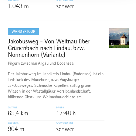
AUFSTIEG
SCHWIERIGKEIT
1.043 m
schwer
mehr
dazu
WANDERTOUR
Jakobusweg - Von Weitnau über
6
©
Grünenbach nach Lindau, bzw.
Nonnenhorn (Variante)
Pilgern zwischen Allgäu und Bodensee
Der Jakobusweg im Landkreis Lindau (Bodensee) ist ein
Teilstück des Münchner, bzw. Augsburger
Jakobusweges. Schmucke Kapellen, saftig grüne
Wiesen in der Westallgäuer Voralpenlandschaft,
blühende Obst- und Weinanbaugebiete am...
DISTANZ
DAUER
65,4 km
17:48 h
AUFSTIEG
SCHWIERIGKEIT
904 m
schwer