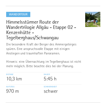
mehr
dazu
WANDERTOUR
Himmelsstürmer Route der
7
©
Wandertrilogie Allgäu - Etappe 02 -
Kenzenhütte -
Tegelberghaus/Schwangau
Die besondere Kraft der Berger des Ammergebirges
spüren. Eine anspruchsvolle Etappe mit einigen
Anstiegen und traumhaften Panoramen.
Hinweis: eine Übernachtung im Tegelberghaus ist nicht
mehr möglich. Bitte beachte dies bei der Planung.
DISTANZ
DAUER
10,3 km
5:45 h
AUFSTIEG
SCHWIERIGKEIT
970 m
schwer
mehr