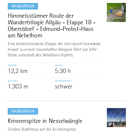
dazu
WANDERTOUR
Himmelsstürmer Route der
8
©
Wandertrilogie Allgäu - Etappe 18 -
Oberstdorf - Edmund-Probst-Haus
am Nebelhorn
Eine konditionsstarke Etappe die steil durch Seewände
hinauf zu einem traumhaften Bergsee führt zur DAV
Hütte unterhalb des Nebelhorn Gipfels.
DISTANZ
DAUER
12,2 km
5:30 h
AUFSTIEG
SCHWIERIGKEIT
1.303 m
schwer
mehr
dazu
WANDERTOUR
Krinnenspitze in Nesselwängle
9
©
Schöne Gipfeltour auf die Krinnenspitze.