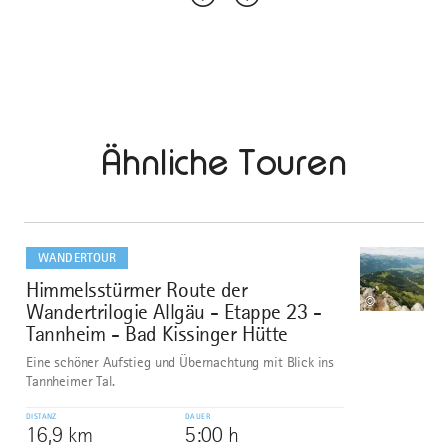
Ähnliche Touren
mehr
dazu
WANDERTOUR
Himmelsstürmer Route der
1
©
Wandertrilogie Allgäu - Etappe 23 -
Tannheim - Bad Kissinger Hütte
Eine schöner Aufstieg und Übernachtung mit Blick ins
Tannheimer Tal.
DISTANZ
DAUER
16,9 km
5:00 h