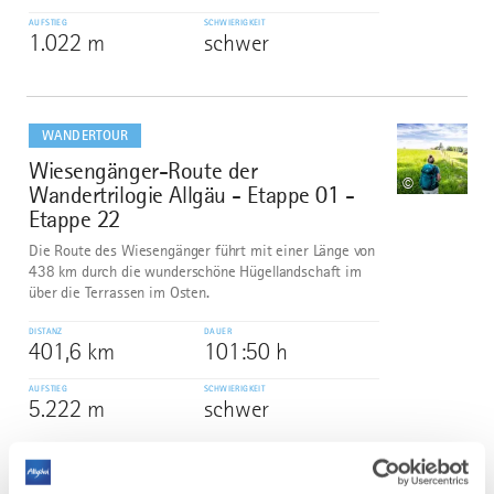
AUFSTIEG
SCHWIERIGKEIT
1.022 m
schwer
mehr
dazu
WANDERTOUR
Wiesengänger-Route der
2
©
Wandertrilogie Allgäu - Etappe 01 -
Etappe 22
Die Route des Wiesengänger führt mit einer Länge von
438 km durch die wunderschöne Hügellandschaft im
über die Terrassen im Osten.
DISTANZ
DAUER
401,6 km
101:50 h
AUFSTIEG
SCHWIERIGKEIT
5.222 m
schwer
mehr
dazu