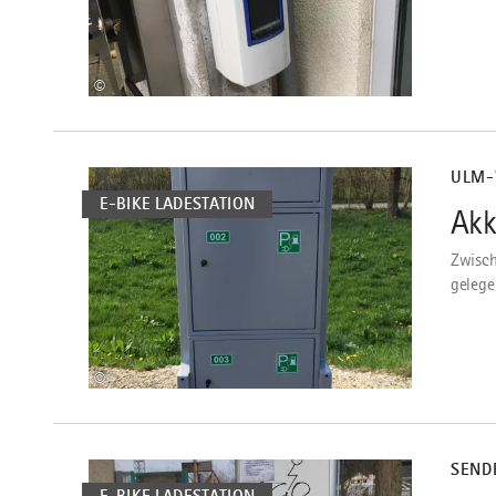
©
mehr
dazu
ULM-
E-BIKE LADESTATION
Akk
2
Zwisch
gelege
©
mehr
dazu
SEND