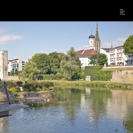
Menu
©