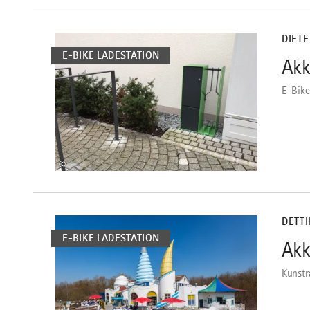
mehr
dazu
DIET
E-BIKE LADESTATION
Akk
5
E-Bike
©
mehr
dazu
DETT
E-BIKE LADESTATION
Akk
6
Kunstr