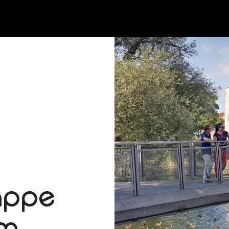
appe
lm