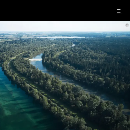
Menu
©