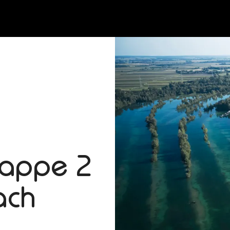
tappe 2
ach