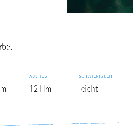
rbe.
G
ABSTIEG
SCHWIERIGKEIT
Hm
12 Hm
leicht