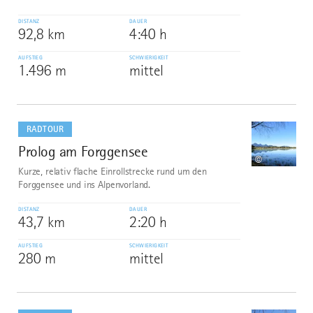
DISTANZ
DAUER
92,8 km
4:40 h
AUFSTIEG
SCHWIERIGKEIT
1.496 m
mittel
mehr
dazu
RADTOUR
Prolog am Forggensee
8
©
Kurze, relativ flache Einrollstrecke rund um den
Forggensee und ins Alpenvorland.
DISTANZ
DAUER
43,7 km
2:20 h
AUFSTIEG
SCHWIERIGKEIT
280 m
mittel
mehr
dazu