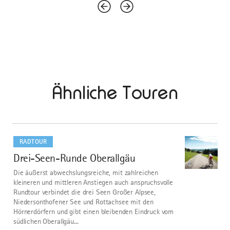
Ähnliche Touren
mehr
dazu
RADTOUR
Drei-Seen-Runde Oberallgäu
1
©
Die äußerst abwechslungsreiche, mit zahlreichen
kleineren und mittleren Anstiegen auch anspruchsvolle
Rundtour verbindet die drei Seen Großer Alpsee,
Niedersonthofener See und Rottachsee mit den
Hörnerdörfern und gibt einen bleibenden Eindruck vom
südlichen Oberallgäu...