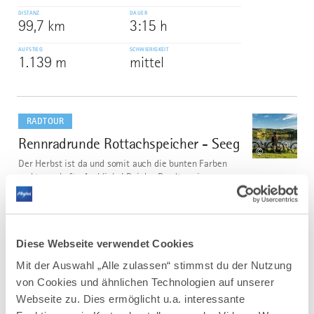
DISTANZ
DAUER
99,7 km
3:15 h
AUFSTIEG
SCHWIERIGKEIT
1.139 m
mittel
mehr
dazu
RADTOUR
Rennradrunde Rottachspeicher - Seeg
2
©
Der Herbst ist da und somit auch die bunten Farben
und traumhafte Ausblicke! Bei der Rundtour im
Voralpenland erwarten euch 80 km mit sanften Kurven,
mega Panorama, ruhigen Radwegen, Landstraßen zum
Gas geben, entspannten Anstiegen und der nicht zu
übertreffende...
Diese Webseite verwendet Cookies
DISTANZ
DAUER
83,5 km
4:30 h
Mit der Auswahl „Alle zulassen“ stimmst du der Nutzung
von Cookies und ähnlichen Technologien auf unserer
AUFSTIEG
SCHWIERIGKEIT
Webseite zu. Dies ermöglicht u.a. interessante
800 m
mittel