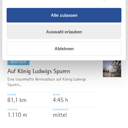
hat dazu reichlich Gelegenheit. Hier eine Auswahl:
Basilika in Ottobeuren...
Alle zulassen
DISTANZ
DAUER
67,1 km
2:45 h
Auswahl erlauben
AUFSTIEG
SCHWIERIGKEIT
657 m
mittel
Ablehnen
mehr
dazu
RADTOUR
Auf König Ludwigs Spuren
5
©
Eine traumhafte Rennradtour auf König Ludwigs
Spuren...
DISTANZ
DAUER
81,1 km
4:45 h
AUFSTIEG
SCHWIERIGKEIT
1.110 m
mittel