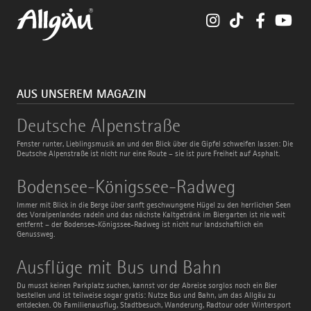
Instagram
TikTok
Faceboo
You
AUS UNSEREM MAGAZIN
Deutsche
Deutsche Alpenstraße
Alpenstraße
Fenster runter, Lieblingsmusik an und den Blick über die Gipfel schweifen lassen: Die
Deutsche Alpenstraße ist nicht nur eine Route – sie ist pure Freiheit auf Asphalt.
Bodensee-
Bodensee-Königssee-Radweg
Königssee-
Radweg
Immer mit Blick in die Berge über sanft geschwungene Hügel zu den herrlichen Seen
des Voralpenlandes radeln und das nächste Kaltgetränk im Biergarten ist nie weit
entfernt – der Bodensee-Königssee-Radweg ist nicht nur landschaftlich ein
Genussweg.
Ausflüge
Ausflüge mit Bus und Bahn
mit
Bus
Du musst keinen Parkplatz suchen, kannst vor der Abreise sorglos noch ein Bier
und
bestellen und ist teilweise sogar gratis: Nutze Bus und Bahn, um das Allgäu zu
Bahn
entdecken. Ob Familienausflug, Stadtbesuch, Wanderung, Radtour oder Wintersport