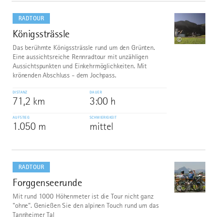
mehr
dazu
RADTOUR
Königssträssle
6
©
Das berühmte Königssträssle rund um den Grünten.
Eine aussichtsreiche Rennradtour mit unzähligen
Aussichtspunkten und Einkehrmöglichkeiten. Mit
krönenden Abschluss - dem Jochpass.
DISTANZ
DAUER
71,2 km
3:00 h
AUFSTIEG
SCHWIERIGKEIT
1.050 m
mittel
mehr
dazu
RADTOUR
Forggenseerunde
7
©
Mit rund 1000 Höhenmeter ist die Tour nicht ganz
"ohne". Genießen Sie den alpinen Touch rund um das
Tannheimer Tal