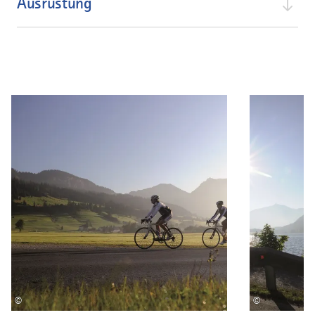
Ausrüstung
©
©