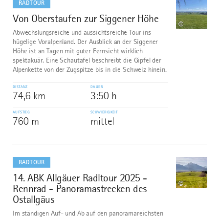
RADTOUR
Von Oberstaufen zur Siggener Höhe
9
©
Abwechslungsreiche und aussichtsreiche Tour ins
hügelige Voralpenland. Der Ausblick an der Siggener
Höhe ist an Tagen mit guter Fernsicht wirklich
spektakuär. Eine Schautafel beschreibt die Gipfel der
Alpenkette von der Zugspitze bis in die Schweiz hinein.
DISTANZ
DAUER
74,6 km
3:50 h
AUFSTIEG
SCHWIERIGKEIT
760 m
mittel
mehr
dazu
RADTOUR
14. ABK Allgäuer Radltour 2025 -
10
©
Rennrad - Panoramastrecken des
Ostallgäus
Im ständigen Auf- und Ab auf den panoramareichsten