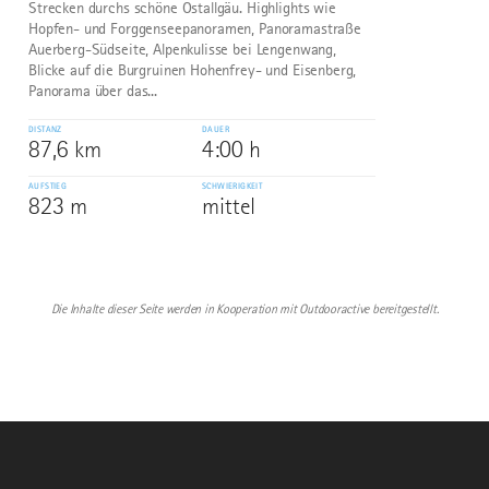
Strecken durchs schöne Ostallgäu. Highlights wie
Hopfen- und Forggenseepanoramen, Panoramastraße
Auerberg-Südseite, Alpenkulisse bei Lengenwang,
Blicke auf die Burgruinen Hohenfrey- und Eisenberg,
Panorama über das...
DISTANZ
DAUER
87,6 km
4:00 h
AUFSTIEG
SCHWIERIGKEIT
823 m
mittel
Die Inhalte dieser Seite werden in Kooperation mit Outdooractive bereitgestellt.