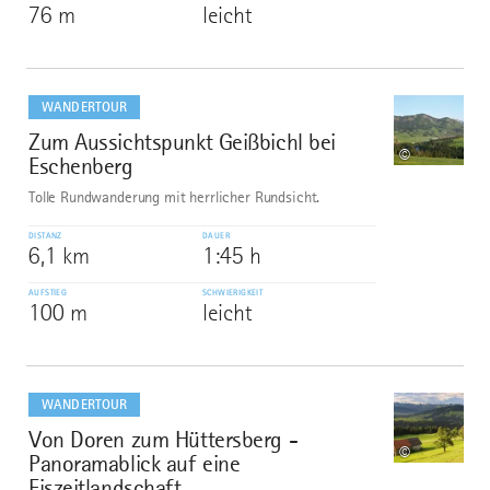
76 m
leicht
mehr
dazu
WANDERTOUR
Zum Aussichtspunkt Geißbichl bei
9
©
Eschenberg
Tolle Rundwanderung mit herrlicher Rundsicht.
DISTANZ
DAUER
6,1 km
1:45 h
AUFSTIEG
SCHWIERIGKEIT
100 m
leicht
mehr
dazu
WANDERTOUR
Von Doren zum Hüttersberg -
10
©
Panoramablick auf eine
Eiszeitlandschaft