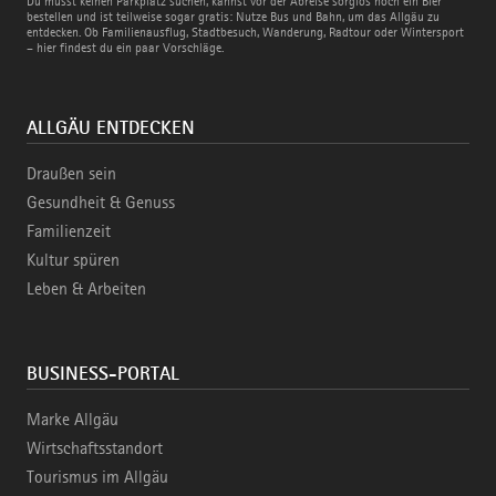
Du musst keinen Parkplatz suchen, kannst vor der Abreise sorglos noch ein Bier
und
bestellen und ist teilweise sogar gratis: Nutze Bus und Bahn, um das Allgäu zu
Bahn
entdecken. Ob Familienausflug, Stadtbesuch, Wanderung, Radtour oder Wintersport
– hier findest du ein paar Vorschläge.
ALLGÄU ENTDECKEN
Draußen sein
Gesundheit & Genuss
Familienzeit
Kultur spüren
Leben & Arbeiten
BUSINESS-PORTAL
Marke Allgäu
Wirtschaftsstandort
Tourismus im Allgäu