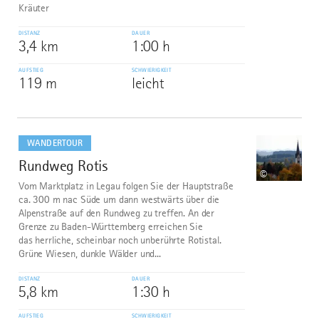
Kräuter
DISTANZ
DAUER
3,4 km
1:00 h
AUFSTIEG
SCHWIERIGKEIT
119 m
leicht
mehr
dazu
WANDERTOUR
Rundweg Rotis
8
©
Vom Marktplatz in Legau folgen Sie der Hauptstraße
ca. 300 m nac Süde um dann westwärts über die
Alpenstraße auf den Rundweg zu treffen. An der
Grenze zu Baden-Württemberg erreichen Sie
das herrliche, scheinbar noch unberührte Rotistal.
Grüne Wiesen, dunkle Wälder und...
DISTANZ
DAUER
5,8 km
1:30 h
AUFSTIEG
SCHWIERIGKEIT