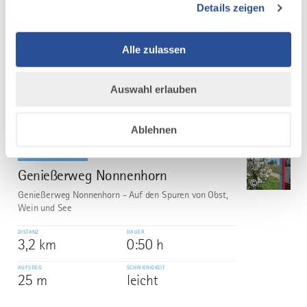
Details zeigen
Bergwaldstraße führt der Weg durch den schattigen
Wald nach Westen. Danach geht es am...
Alle zulassen
DISTANZ
DAUER
4,6 km
1:15 h
AUFSTIEG
SCHWIERIGKEIT
Auswahl erlauben
68 m
leicht
Ablehnen
mehr
dazu
WANDERTOUR
Genießerweg Nonnenhorn
5
©
Genießerweg Nonnenhorn - Auf den Spuren von Obst,
Wein und See
DISTANZ
DAUER
3,2 km
0:50 h
AUFSTIEG
SCHWIERIGKEIT
25 m
leicht