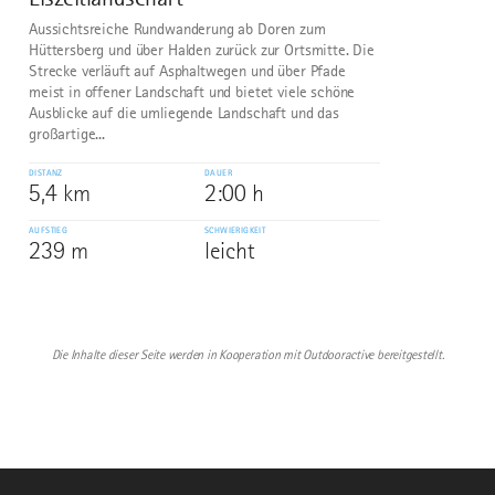
Aussichtsreiche Rundwanderung ab Doren zum
Hüttersberg und über Halden zurück zur Ortsmitte. Die
Strecke verläuft auf Asphaltwegen und über Pfade
meist in offener Landschaft und bietet viele schöne
Ausblicke auf die umliegende Landschaft und das
großartige...
DISTANZ
DAUER
5,4 km
2:00 h
AUFSTIEG
SCHWIERIGKEIT
239 m
leicht
Die Inhalte dieser Seite werden in Kooperation mit Outdooractive bereitgestellt.