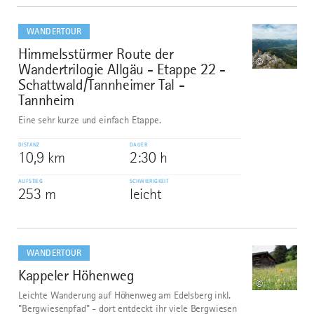
mehr
dazu
WANDERTOUR
Himmelsstürmer Route der
6
©
Wandertrilogie Allgäu - Etappe 22 -
Schattwald/Tannheimer Tal -
Tannheim
Eine sehr kurze und einfach Etappe.
DISTANZ
DAUER
10,9 km
2:30 h
AUFSTIEG
SCHWIERIGKEIT
253 m
leicht
mehr
dazu
WANDERTOUR
Kappeler Höhenweg
7
©
Leichte Wanderung auf Höhenweg am Edelsberg inkl.
"Bergwiesenpfad" - dort entdeckt ihr viele Bergwiesen