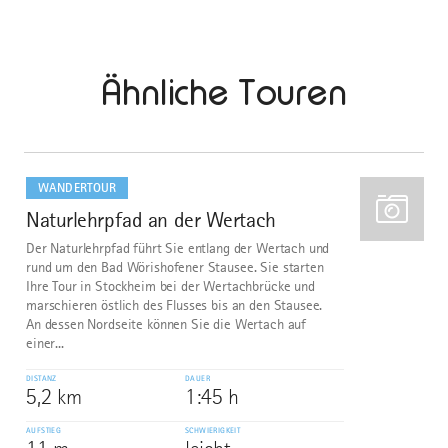
Ähnliche Touren
mehr
dazu
WANDERTOUR
Naturlehrpfad an der Wertach
1
Der Naturlehrpfad führt Sie entlang der Wertach und
rund um den Bad Wörishofener Stausee. Sie starten
Ihre Tour in Stockheim bei der Wertachbrücke und
marschieren östlich des Flusses bis an den Stausee.
An dessen Nordseite können Sie die Wertach auf
einer...
DISTANZ
DAUER
5,2 km
1:45 h
AUFSTIEG
SCHWIERIGKEIT