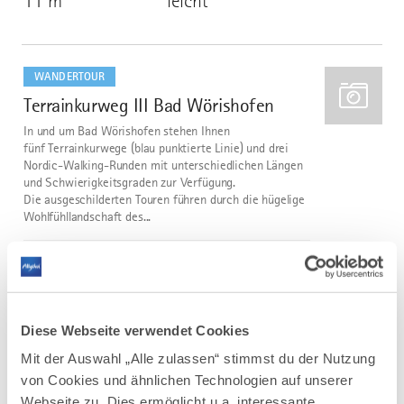
11 m
leicht
mehr
dazu
WANDERTOUR
Terrainkurweg III Bad Wörishofen
2
In und um Bad Wörishofen stehen Ihnen
fünf Terrainkurwege (blau punktierte Linie) und drei
Nordic-Walking-Runden mit unterschiedlichen Längen
und Schwierigkeitsgraden zur Verfügung.
Die ausgeschilderten Touren führen durch die hügelige
Wohlfühllandschaft des...
DISTANZ
DAUER
8,5 km
1:52 h
AUFSTIEG
SCHWIERIGKEIT
61 m
leicht
Diese Webseite verwendet Cookies
Mit der Auswahl „Alle zulassen“ stimmst du der Nutzung
mehr
dazu
von Cookies und ähnlichen Technologien auf unserer
WANDERTOUR
Webseite zu. Dies ermöglicht u.a. interessante