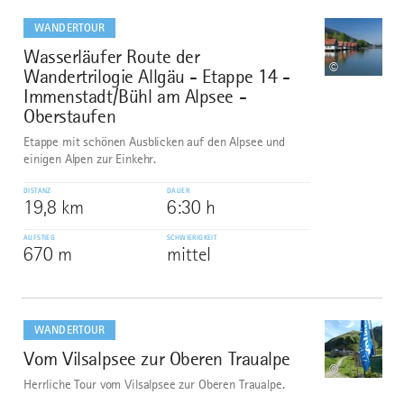
mehr
dazu
WANDERTOUR
Wasserläufer Route der
9
©
Wandertrilogie Allgäu - Etappe 14 -
Immenstadt/Bühl am Alpsee -
Oberstaufen
Etappe mit schönen Ausblicken auf den Alpsee und
einigen Alpen zur Einkehr.
DISTANZ
DAUER
19,8 km
6:30 h
AUFSTIEG
SCHWIERIGKEIT
670 m
mittel
mehr
dazu
WANDERTOUR
Vom Vilsalpsee zur Oberen Traualpe
10
©
Herrliche Tour vom Vilsalpsee zur Oberen Traualpe.