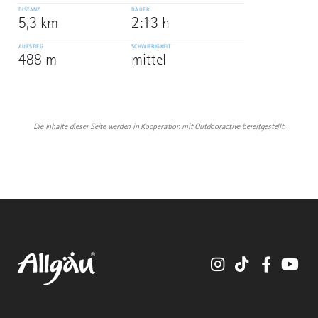
DISTANZ
DAUER
5,3 km
2:13 h
AUFSTIEG
SCHWIERIGKEIT
488 m
mittel
Die Inhalte dieser Seite werden in Kooperation mit Outdooractive bereitgestellt.
Instagram
TikTok
Faceboo
You