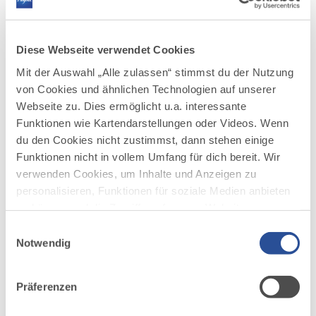
mehr
dazu
WANDERTOUR
Diese Webseite verwendet Cookies
Kleine Runde zur Burgruine
2
©
Falkenstein
Mit der Auswahl „Alle zulassen“ stimmst du der Nutzung
von Cookies und ähnlichen Technologien auf unserer
Sehr schöne halbtägige Rundwanderung zur Burgruine
Falkenstein.
Webseite zu. Dies ermöglicht u.a. interessante
Funktionen wie Kartendarstellungen oder Videos. Wenn
DISTANZ
DAUER
6,4 km
3:15 h
du den Cookies nicht zustimmst, dann stehen einige
Funktionen nicht in vollem Umfang für dich bereit. Wir
AUFSTIEG
SCHWIERIGKEIT
verwenden Cookies, um Inhalte und Anzeigen zu
405 m
mittel
personalisieren, Funktionen für soziale Medien anbieten
zu können und die Zugriffe auf unsere Website zu
mehr
analysieren. Außerdem geben wir Informationen zu
dazu
Einwilligungsauswahl
WANDERTOUR
deiner Verwendung unserer Website an unsere Partner
Notwendig
Jakobsweg - Ost Etappe 3: Markt
3
für soziale Medien, Werbung und Analysen weiter.
©
Rettenbach - Bad Grönenbach
Unsere Partner führen diese Informationen
Präferenzen
möglicherweise mit weiteren Daten zusammen, die du
Jakobsweg - Ost Etappe 3: Markt Rettenbach - Bad
Grönenbach
ihnen bereitgestellt hast oder die sie im Rahmen Ihrer