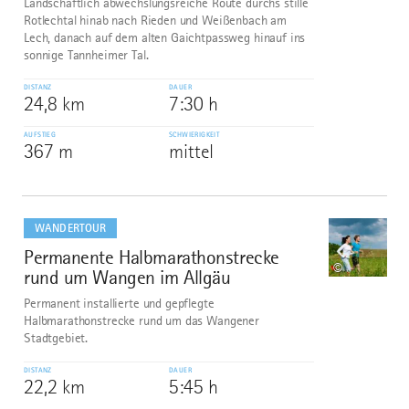
Landschaftlich abwechslungsreiche Route durchs stille
Rotlechtal hinab nach Rieden und Weißenbach am
Lech, danach auf dem alten Gaichtpassweg hinauf ins
sonnige Tannheimer Tal.
DISTANZ
DAUER
24,8 km
7:30 h
AUFSTIEG
SCHWIERIGKEIT
367 m
mittel
mehr
dazu
WANDERTOUR
Permanente Halbmarathonstrecke
7
©
rund um Wangen im Allgäu
Permanent installierte und gepflegte
Halbmarathonstrecke rund um das Wangener
Stadtgebiet.
DISTANZ
DAUER
22,2 km
5:45 h