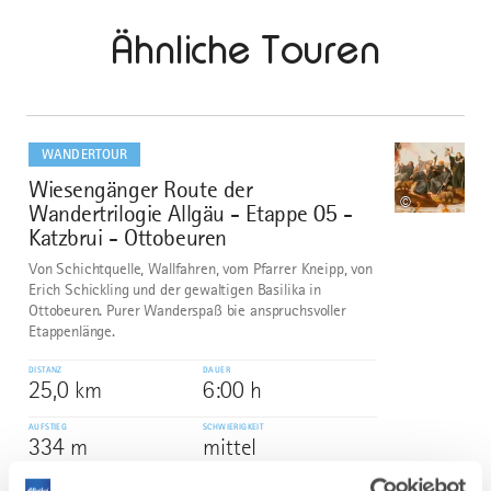
Ähnliche Touren
mehr
dazu
WANDERTOUR
Wiesengänger Route der
1
©
Wandertrilogie Allgäu - Etappe 05 -
Katzbrui - Ottobeuren
Von Schichtquelle, Wallfahren, vom Pfarrer Kneipp, von
Erich Schickling und der gewaltigen Basilika in
Ottobeuren. Purer Wanderspaß bie anspruchsvoller
Etappenlänge.
DISTANZ
DAUER
25,0 km
6:00 h
AUFSTIEG
SCHWIERIGKEIT
334 m
mittel