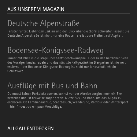
AUS UNSEREM MAGAZIN
Deutsche
Deutsche Alpenstraße
Alpenstraße
Fenster runter, Lieblingsmusik an und den Blick über die Gipfel schweifen lassen: Die
Deutsche Alpenstraße ist nicht nur eine Route – sie ist pure Freiheit auf Asphalt.
Bodensee-
Bodensee-Königssee-Radweg
Königssee-
Radweg
Immer mit Blick in die Berge über sanft geschwungene Hügel zu den herrlichen Seen
des Voralpenlandes radeln und das nächste Kaltgetränk im Biergarten ist nie weit
entfernt – der Bodensee-Königssee-Radweg ist nicht nur landschaftlich ein
Genussweg.
Ausflüge
Ausflüge mit Bus und Bahn
mit
Bus
Du musst keinen Parkplatz suchen, kannst vor der Abreise sorglos noch ein Bier
und
bestellen und ist teilweise sogar gratis: Nutze Bus und Bahn, um das Allgäu zu
Bahn
entdecken. Ob Familienausflug, Stadtbesuch, Wanderung, Radtour oder Wintersport
– hier findest du ein paar Vorschläge.
ALLGÄU ENTDECKEN