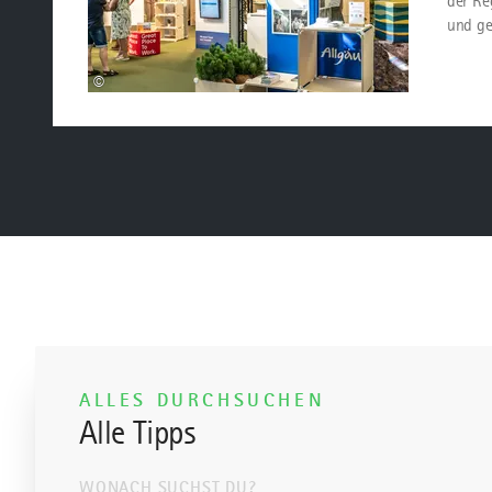
der Re
und ge
©
ALLES DURCHSUCHEN
Alle Tipps
WONACH SUCHST DU?