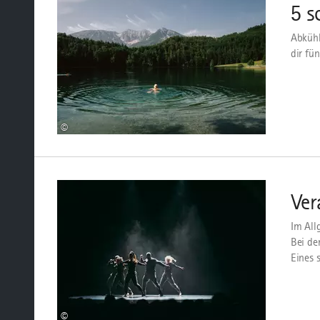
5 s
Abkühl
dir fü
©
mehr
dazu
Ver
Im All
Bei de
Eines 
©