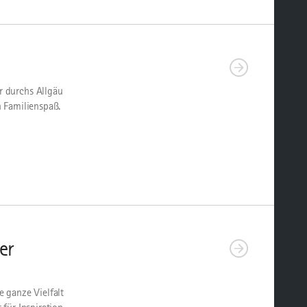
r durchs Allgäu
 Familienspaß.
er
 ganze Vielfalt