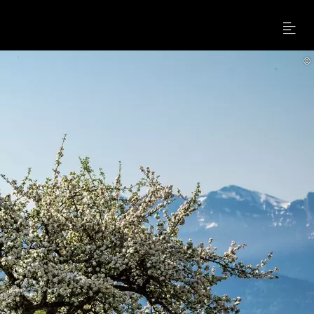
Menu
©