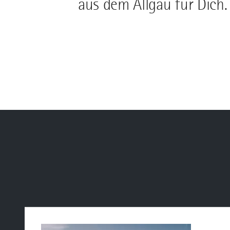
aus dem Allgäu für Dich.
mehr
dazu