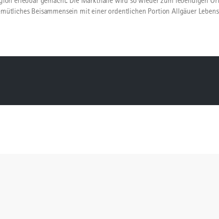
gion erlebbar gemacht. Die Markthalle wird so wieder zum lebendigen Ort 
mütliches Beisammensein mit einer ordentlichen Portion Allgäuer Lebensfr