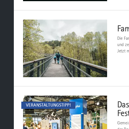
Zur
Familientour
Fam
Die Fa
und ze
Jetzt 
©
mehr
dazu
Das
VERANSTALTUNGSTIPP!
Fes
Gemein