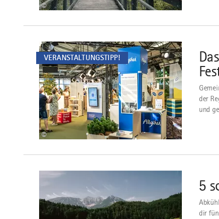
©
mehr
dazu
Das
VERANSTALTUNGSTIPP!
Fes
Gemein
der Re
und ge
©
mehr
dazu
5 s
Abkühl
dir fü