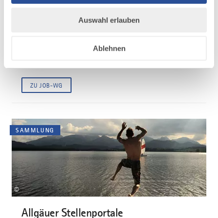
©
Auswahl erlauben
Job-WG Allgäu
30 Jobs, 30 Allgäuer Unternehmen und 3 Jobhopperinnen. Die
Ablehnen
Palette der teilnehmenden Unternehmen war bunt - vom
Großkonzern bis zum Startup, von der Klinik bis zum...
ZU JOB-WG
SAMMLUNG
©
Allgäuer Stellenportale