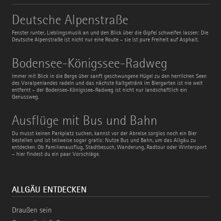
Deutsche
Deutsche Alpenstraße
Alpenstraße
Fenster runter, Lieblingsmusik an und den Blick über die Gipfel schweifen lassen: Die
Deutsche Alpenstraße ist nicht nur eine Route – sie ist pure Freiheit auf Asphalt.
Bodensee-
Bodensee-Königssee-Radweg
Königssee-
Radweg
Immer mit Blick in die Berge über sanft geschwungene Hügel zu den herrlichen Seen
des Voralpenlandes radeln und das nächste Kaltgetränk im Biergarten ist nie weit
entfernt – der Bodensee-Königssee-Radweg ist nicht nur landschaftlich ein
Genussweg.
Ausflüge
Ausflüge mit Bus und Bahn
mit
Bus
Du musst keinen Parkplatz suchen, kannst vor der Abreise sorglos noch ein Bier
und
bestellen und ist teilweise sogar gratis: Nutze Bus und Bahn, um das Allgäu zu
Bahn
entdecken. Ob Familienausflug, Stadtbesuch, Wanderung, Radtour oder Wintersport
– hier findest du ein paar Vorschläge.
ALLGÄU ENTDECKEN
Draußen sein