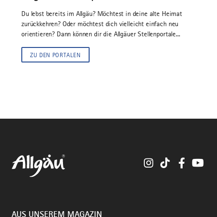
Du lebst bereits im Allgäu? Möchtest in deine alte Heimat
zurückkehren? Oder möchtest dich vielleicht einfach neu
orientieren? Dann können dir die Allgäuer Stellenportale...
ZU DEN PORTALEN
Instagram
TikTok
Faceboo
You
AUS UNSEREM MAGAZIN