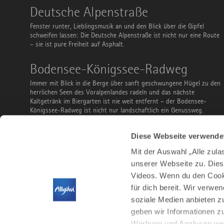
Deutsche
Deutsche Alpenstraße
Alpenstraße
Fenster runter, Lieblingsmusik an und den Blick über die Gipfel
schweifen lassen: Die Deutsche Alpenstraße ist nicht nur eine Route
– sie ist pure Freiheit auf Asphalt.
Bodensee-
Bodensee-Königssee-Radweg
Königssee-
Radweg
Immer mit Blick in die Berge über sanft geschwungene Hügel zu den
herrlichen Seen des Voralpenlandes radeln und das nächste
Kaltgetränk im Biergarten ist nie weit entfernt – der Bodensee-
Königssee-Radweg ist nicht nur landschaftlich ein Genussweg.
Ausflüge
Ausflüge mit Bus und Bahn
Diese Webseite verwende
mit
Bus
Du musst keinen Parkplatz suchen, kannst vor der Abreise sorglos
Mit der Auswahl „Alle zul
und
noch ein Bier bestellen und ist teilweise sogar gratis: Nutze Bus
Bahn
unserer Webseite zu. Dies
und Bahn, um das Allgäu zu entdecken. Ob Familienausflug,
Videos. Wenn du den Cooki
Stadtbesuch, Wanderung, Radtour oder Wintersport – hier findest
du ein paar Vorschläge.
für dich bereit. Wir verwe
soziale Medien anbieten z
geben wir Informationen z
Werbung und Analysen weit