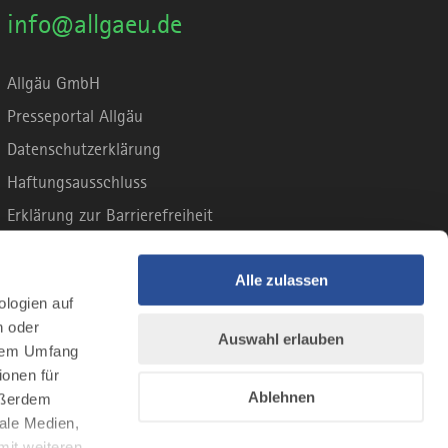
info@allgaeu.de
Allgäu GmbH
Presseportal Allgäu
Datenschutzerklärung
Haftungsausschluss
Erklärung zur Barrierefreiheit
Unsere Haltung zu Künstlicher Intelligenz
Impressum
Alle zulassen
ologien auf
n oder
Auswahl erlauben
llem Umfang
ionen für
Ablehnen
Außerdem
ale Medien,
mit weiteren