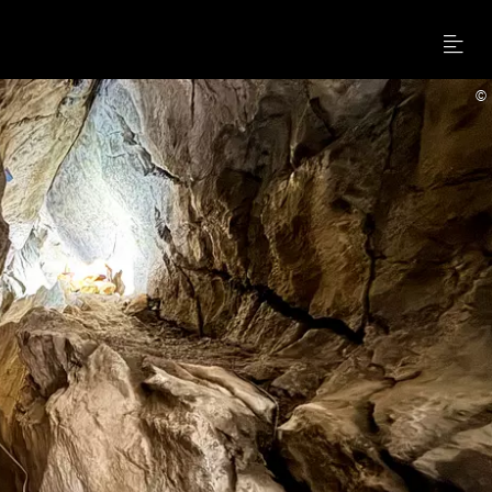
Menu
©