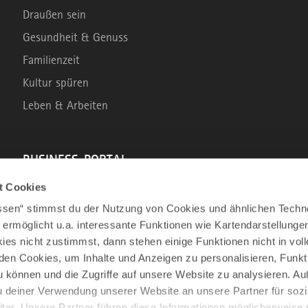
Draußen sein
Gesundheit & Genuss
Familienzeit
Kultur spüren
Leben & Arbeiten
BUSINESS-PORTAL
t Cookies
Marke Allgäu
assen“ stimmst du der Nutzung von Cookies und ähnlichen Techn
Wirtschaftsstandort
 ermöglicht u.a. interessante Funktionen wie Kartendarstellunge
es nicht zustimmst, dann stehen einige Funktionen nicht in vo
Tourismus im Allgäu
nden Cookies, um Inhalte und Anzeigen zu personalisieren, Funkt
Business Service: Angebote für die Region
u können und die Zugriffe auf unsere Website zu analysieren. 
Innovation und Gründung
u deiner Verwendung unserer Website an unsere Partner für sozi
er. Unsere Partner führen diese Informationen möglicherweise 