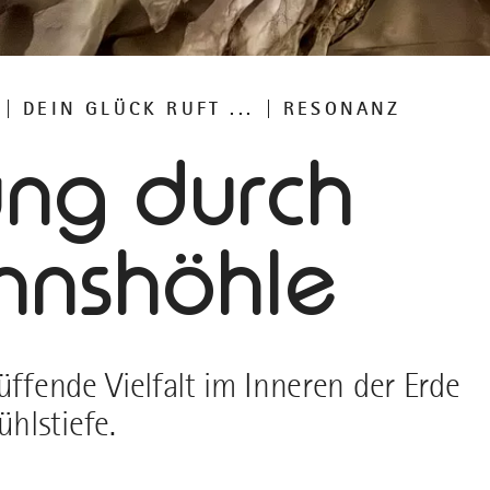
DEIN GLÜCK RUFT ...
RESONANZ
ung durch
nnshöhle
üffende Vielfalt im Inneren der Erde
hlstiefe.