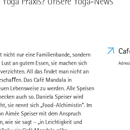
r Yoga Praxis? Unsere Yoga-News
Caf
t nicht nur eine Familienbande, sondern
 Lust an gutem Essen, sie machen sich
Adress
erzichten. All das ﬁndet man nicht an
geschaﬀen. Das Café Mandala in
euen Lebensweise zu werden. Alle Speisen
mecken auch so. Daniela Speiser wird
t, sie nennt sich „Food-Alchimistin“. Im
on Aimée Speiser mit dem Anspruch
, wie sie sagt – „in Leichtigkeit und