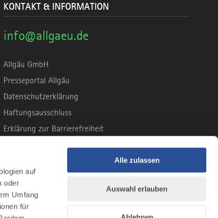
KONTAKT & INFORMATION
info@allgaeu.de
Allgäu GmbH
Presseportal Allgäu
Datenschutzerklärung
Haftungsausschluss
Erklärung zur Barrierefreiheit
Unsere Haltung zu Künstlicher Intelligenz
Impressum
Alle zulassen
ologien auf
n oder
Auswahl erlauben
llem Umfang
ionen für
Ablehnen