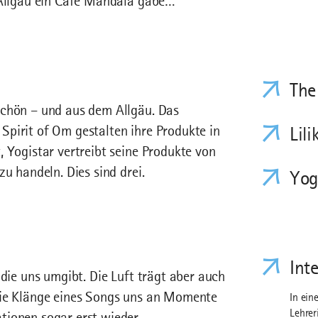
m Allgäu ein Café Mandala gäbe…
The
schön – und aus dem Allgäu. Das
pirit of Om gestalten ihre Produkte in
Lili
 Yogistar vertreibt seine Produkte von
u handeln. Dies sind drei.
Yog
Int
 die uns umgibt. Die Luft trägt aber auch
die Klänge eines Songs uns an Momente
In ein
Lehrer
tionen sogar erst wieder