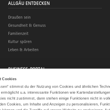
ALLGÄU ENTDECKEN
Draußen sein
Gesundheit & Genuss
Familienzeit
Kultur spüren
Leben & Arbeiten
BUSINESS-PORTAL
t Cookies
Marke Allgäu
assen“ stimmst du der Nutzung von Cookies und ähnlichen Techn
Wirtschaftsstandort
 ermöglicht u.a. interessante Funktionen wie Kartendarstellunge
es nicht zustimmst, dann stehen einige Funktionen nicht in vo
Tourismus im Allgäu
nden Cookies, um Inhalte und Anzeigen zu personalisieren, Funkt
Business Service: Angebote für die Region