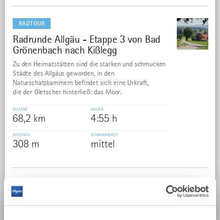
mehr
dazu
RADTOUR
Radrunde Allgäu - Etappe 3 von Bad
3
©
Grönenbach nach Kißlegg
Zu den Heimatstätten sind die starken und schmucken
Städte des Allgäus geworden, in den
Naturschatzkammern befindet sich eine Urkraft,
die der Gletscher hinterließ: das Moor.
DISTANZ
DAUER
68,2 km
4:55 h
AUFSTIEG
SCHWIERIGKEIT
308 m
mittel
mehr
dazu
RADTOUR
Radrunde Allgäu - Etappe 4 von
4
©
Kißlegg nach Isny/Maierhöfen