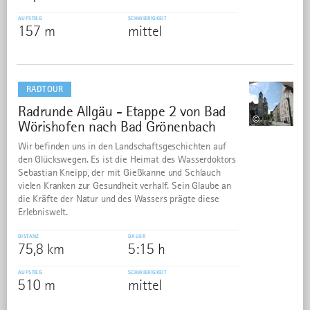
AUFSTIEG
SCHWIERIGKEIT
157 m
mittel
mehr
dazu
RADTOUR
Radrunde Allgäu - Etappe 2 von Bad
2
©
Wörishofen nach Bad Grönenbach
Wir befinden uns in den Landschaftsgeschichten auf
den Glückswegen. Es ist die Heimat des Wasserdoktors
Sebastian Kneipp, der mit Gießkanne und Schlauch
vielen Kranken zur Gesundheit verhalf. Sein Glaube an
die Kräfte der Natur und des Wassers prägte diese
Erlebniswelt.
DISTANZ
DAUER
75,8 km
5:15 h
AUFSTIEG
SCHWIERIGKEIT
510 m
mittel