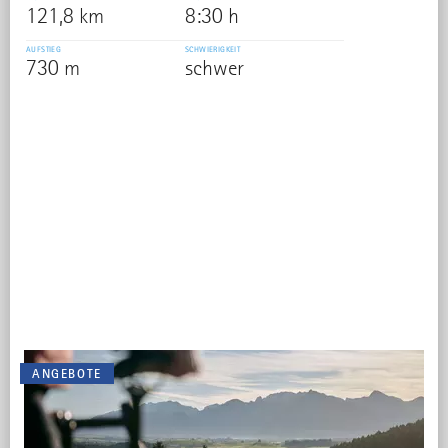
121,8 km
8:30 h
AUFSTIEG
SCHWIERIGKEIT
730 m
schwer
DAZU PASSEND
Weitere Informationen
zur Radrunde Allgäu
ANGEBOTE