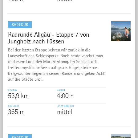
mehr
dazu
RADTOUR
Radrunde Allgäu - Etappe 7 von
7
©
Jungholz nach Füssen
Bei der letzten Etappe kehren wir zurück in die
Landschaft des Schlossparks. Noch heute verehrt man
in diesem Land den Märchenkönig. Im Schlosspark
treffen mystische Seen auf grüne Hügel, steinerne
Bergwächter liegen an seinen Rändern und geben Acht
auf die Städte und...
DISTANZ
DAUER
53,9 km
4:00 h
AUFSTIEG
SCHWIERIGKEIT
365 m
mittel
mehr
dazu
RADTOUR