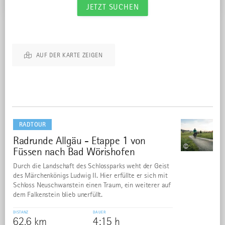
JETZT SUCHEN
Wir haben 9 Treffer für dich gefunden.
AUF DER KARTE ZEIGEN
mehr
dazu
RADTOUR
Radrunde Allgäu - Etappe 1 von
1
©
Füssen nach Bad Wörishofen
Durch die Landschaft des Schlossparks weht der Geist
des Märchenkönigs Ludwig II. Hier erfüllte er sich mit
Schloss Neuschwanstein einen Traum, ein weiterer auf
dem Falkenstein blieb unerfüllt.
DISTANZ
DAUER
62,6 km
4:15 h