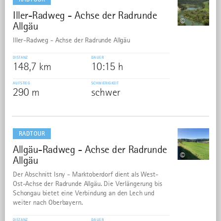
Iller-Radweg - Achse der Radrunde
8
©
Allgäu
Iller-Radweg - Achse der Radrunde Allgäu
DISTANZ
DAUER
148,7 km
10:15 h
AUFSTIEG
SCHWIERIGKEIT
290 m
schwer
mehr
dazu
RADTOUR
Allgäu-Radweg - Achse der Radrunde
9
©
Allgäu
Der Abschnitt Isny - Marktoberdorf dient als West-
Ost-Achse der Radrunde Allgäu. Die Verlängerung bis
Schongau bietet eine Verbindung an den Lech und
weiter nach Oberbayern.
DISTANZ
DAUER