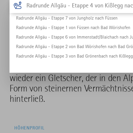
Radrunde Allgäu - Etappe 4 von Kißlegg nach Isny/Maierhöf
Radrunde Allgäu - Etappe 7 von Jungholz nach Füssen
Radrunde Allgäu - Etappe 1 von Füssen nach Bad Wörishofen
Radrunde Allgäu - Etappe 6 von Immenstadt/Blaichach nach J
Hier hat der Gletscher sein Meister
Radrunde Allgäu - Etappe 2 von Bad Wörishofen nach Bad Gr
schroffe Schluchten und verwunsc
Radrunde Allgäu - Etappe 3 von Bad Grönenbach nach Kißlegg
Gegend der "Westallgäuer Wasserwe
wieder ein Gletscher, der in den Al
Form von steinernen Vermächtniss
hinterließ.
HÖHENPROFIL