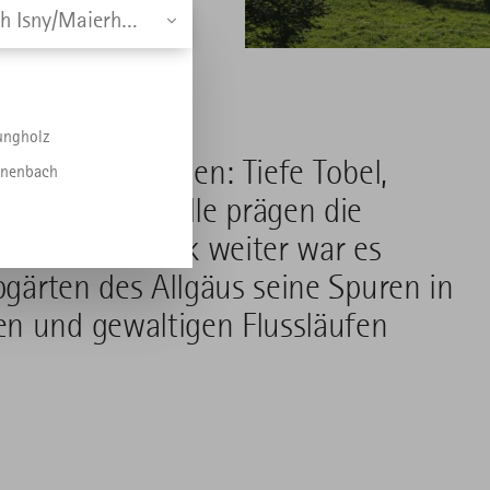
Radrunde Allgäu - Etappe 4 von Kißlegg nach Isny/Maierhöfen
en
ungholz
werk hinterlassen: Tiefe Tobel,
önenbach
hene Wasserfälle prägen die
ge". Ein Stück weiter war es
pgärten des Allgäus seine Spuren in
en und gewaltigen Flussläufen