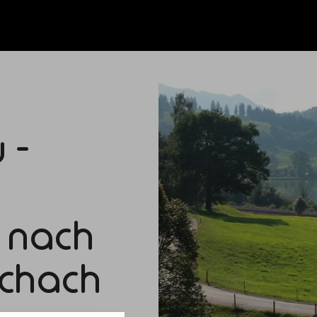
 -
 nach
ichach