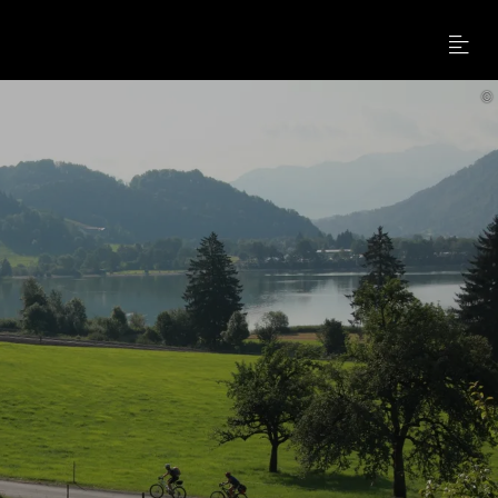
Menu
©