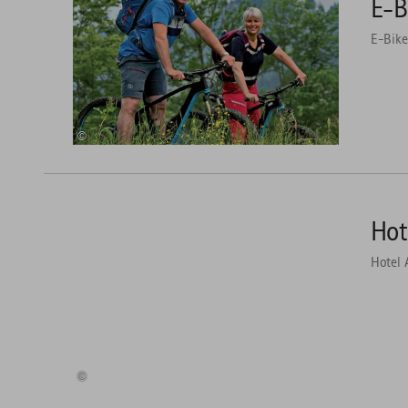
E-B
2
E-Bike
©
mehr
dazu
Hot
3
Hotel 
©