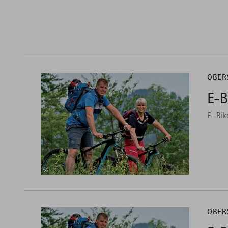
mehr
dazu
OBER
E-B
1
E- Bik
©
mehr
dazu
OBER