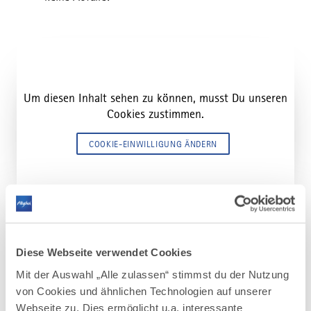
Um diesen Inhalt sehen zu können, musst Du unseren
Cookies zustimmen.
COOKIE-EINWILLIGUNG ÄNDERN
TIPPS!
Auf Tour mit dem Mountainbike
Diese Webseite verwendet Cookies
Viele von uns sind jetzt im Sommer mit dem
Mit der Auswahl „Alle zulassen“ stimmst du der Nutzung
Mountainbike unterwegs. Mit und ohne E-Motor. Dabei
von Cookies und ähnlichen Technologien auf unserer
treffen wir oft auf andere: Wanderer aber auch auf
Webseite zu. Dies ermöglicht u.a. interessante
Leute, die draußen arbeiten und auch Weidevieh. Auf