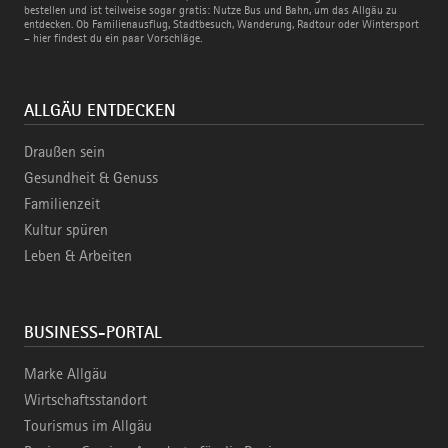
und
bestellen und ist teilweise sogar gratis: Nutze Bus und Bahn, um das Allgäu zu
Bahn
entdecken. Ob Familienausflug, Stadtbesuch, Wanderung, Radtour oder Wintersport
– hier findest du ein paar Vorschläge.
ALLGÄU ENTDECKEN
Draußen sein
Gesundheit & Genuss
Familienzeit
Kultur spüren
Leben & Arbeiten
BUSINESS-PORTAL
Marke Allgäu
Wirtschaftsstandort
Tourismus im Allgäu