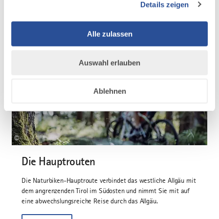
Weitere Informationen
Details zeigen
zum Naturbiken
Alle zulassen
Hier findest Du weitere Artikel zum Naturbiken im Allgäu
Auswahl erlauben
TOUREN
Ablehnen
©
Die Hauptrouten
Die Naturbiken-Hauptroute verbindet das westliche Allgäu mit
dem angrenzenden Tirol im Südosten und nimmt Sie mit auf
eine abwechslungsreiche Reise durch das Allgäu.