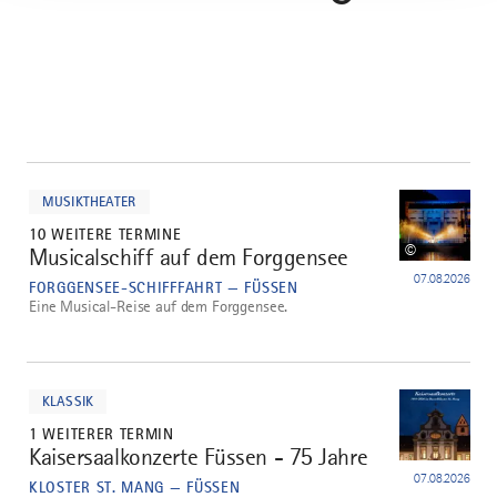
mehr
dazu
MUSIKTHEATER
10 WEITERE TERMINE
©
Musicalschiff auf dem Forggensee
1
07.08.2026
FORGGENSEE-SCHIFFFAHRT — FÜSSEN
Eine Musical-Reise auf dem Forggensee.
mehr
dazu
KLASSIK
1 WEITERER TERMIN
Kaisersaalkonzerte Füssen - 75 Jahre
2
07.08.2026
KLOSTER ST. MANG — FÜSSEN