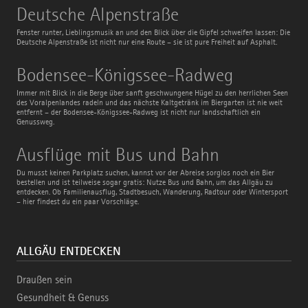
Deutsche
Deutsche Alpenstraße
Alpenstraße
Fenster runter, Lieblingsmusik an und den Blick über die Gipfel schweifen lassen: Die
Deutsche Alpenstraße ist nicht nur eine Route – sie ist pure Freiheit auf Asphalt.
Bodensee-
Bodensee-Königssee-Radweg
Königssee-
Radweg
Immer mit Blick in die Berge über sanft geschwungene Hügel zu den herrlichen Seen
des Voralpenlandes radeln und das nächste Kaltgetränk im Biergarten ist nie weit
entfernt – der Bodensee-Königssee-Radweg ist nicht nur landschaftlich ein
Genussweg.
Ausflüge
Ausflüge mit Bus und Bahn
mit
Bus
Du musst keinen Parkplatz suchen, kannst vor der Abreise sorglos noch ein Bier
und
bestellen und ist teilweise sogar gratis: Nutze Bus und Bahn, um das Allgäu zu
Bahn
entdecken. Ob Familienausflug, Stadtbesuch, Wanderung, Radtour oder Wintersport
– hier findest du ein paar Vorschläge.
ALLGÄU ENTDECKEN
Draußen sein
Gesundheit & Genuss