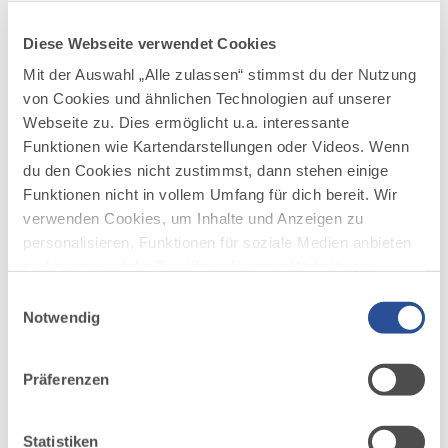
auf einer der größten Musicalbühnen
Europas!
Diese Webseite verwendet Cookies
„Das Festspielhaus Neuschwanstein hat mich
Mit der Auswahl „Alle zulassen“ stimmst du der Nutzung
sofort begeistert, die außergewöhnliche
von Cookies und ähnlichen Technologien auf unserer
Bühne, die Architektur, die einzigartige Lage -
Webseite zu. Dies ermöglicht u.a. interessante
und vor allem in das Team um Theaterdirektor
Funktionen wie Kartendarstellungen oder Videos. Wenn
Benjamin Sahler, habe ich mich sofort
du den Cookies nicht zustimmst, dann stehen einige
verliebt.“, schwärmt Ralph Siegel, der das
Funktionen nicht in vollem Umfang für dich bereit. Wir
Musical mit einer herausragenden Cast von
verwenden Cookies, um Inhalte und Anzeigen zu
Musicaldarstellern und einzigartiger Musik
personalisieren, Funktionen für soziale Medien anbieten
auf die Bühne bringen will!
zu können und die Zugriffe auf unsere Website zu
analysieren. Außerdem geben wir Informationen zu
Einwilligungsauswahl
deiner Verwendung unserer Website an unsere Partner
Notwendig
für soziale Medien, Werbung und Analysen weiter.
Unsere Partner führen diese Informationen
Präferenzen
möglicherweise mit weiteren Daten zusammen, die du
ihnen bereitgestellt hast oder die sie im Rahmen Ihrer
AUF DER ALLGÄU KARTE
Nutzung der Dienste gesammelt haben.
Statistiken