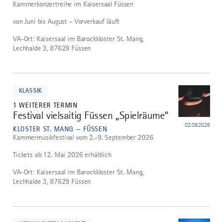
Kammerkonzertreihe im Kaisersaal Füssen
von Juni bis August – Vorverkauf läuft
VA-Ort: Kaisersaal im Barockkloster St. Mang,
Lechhalde 3, 87629 Füssen
mehr
dazu
KLASSIK
1 WEITERER TERMIN
Festival vielsaitig Füssen „Spielräume“
3
02.09.2026
KLOSTER ST. MANG — FÜSSEN
Kammermusikfestival vom 2.-9. September 2026
Tickets ab 12. Mai 2026 erhältlich
VA-Ort: Kaisersaal im Barockkloster St. Mang,
Lechhalde 3, 87629 Füssen
mehr
dazu