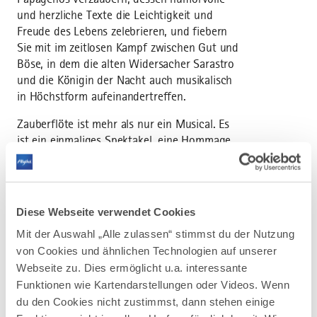
und herzliche Texte die Leichtigkeit und
Freude des Lebens zelebrieren, und fiebern
Sie mit im zeitlosen Kampf zwischen Gut und
Böse, in dem die alten Widersacher Sarastro
und die Königin der Nacht auch musikalisch
in Höchstform aufeinandertreffen.
Zauberflöte ist mehr als nur ein Musical. Es
ist ein einmaliges Spektakel, eine Hommage
an Mozarts Genialität, aufgefrischt für die
moderne Generation. Es verspricht ein
unvergessliches Erlebnis für Jung und Alt,
sowohl für langjährige Liebhaber der
Diese Webseite verwendet Cookies
Zauberflöte wie für diejenigen, die dieses
Mit der Auswahl „Alle zulassen“ stimmst du der Nutzung
Wunderwerk zum ersten Mal entdecken.
von Cookies und ähnlichen Technologien auf unserer
Webseite zu. Dies ermöglicht u.a. interessante
Funktionen wie Kartendarstellungen oder Videos. Wenn
du den Cookies nicht zustimmst, dann stehen einige