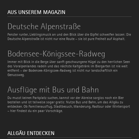
AUS UNSEREM MAGAZIN
Deutsche
Deutsche Alpenstraße
Alpenstraße
Fenster runter, Lieblingsmusik an und den Blick über die Gipfel schweifen lassen: Die
Deutsche Alpenstraße ist nicht nur eine Route – sie ist pure Freiheit auf Asphalt.
Bodensee-
Bodensee-Königssee-Radweg
Königssee-
Radweg
Immer mit Blick in die Berge über sanft geschwungene Hügel zu den herrlichen Seen
des Voralpenlandes radeln und das nächste Kaltgetränk im Biergarten ist nie weit
entfernt – der Bodensee-Königssee-Radweg ist nicht nur landschaftlich ein
Genussweg.
Ausflüge
Ausflüge mit Bus und Bahn
mit
Bus
Du musst keinen Parkplatz suchen, kannst vor der Abreise sorglos noch ein Bier
und
bestellen und ist teilweise sogar gratis: Nutze Bus und Bahn, um das Allgäu zu
Bahn
entdecken. Ob Familienausflug, Stadtbesuch, Wanderung, Radtour oder Wintersport
– hier findest du ein paar Vorschläge.
ALLGÄU ENTDECKEN