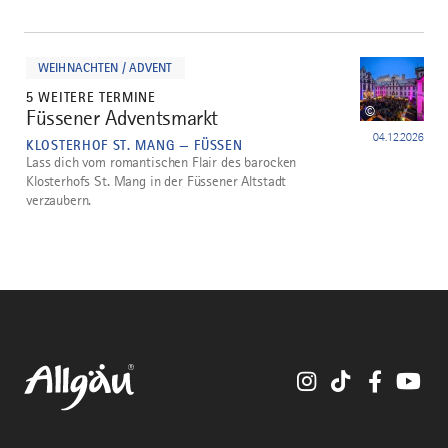
mehr
dazu
WEIHNACHTEN / ADVENT
5 WEITERE TERMINE
©
Füssener Adventsmarkt
4
04.12.2026
KLOSTERHOF ST. MANG — FÜSSEN
Lass dich vom romantischen Flair des barocken
Klosterhofs St. Mang in der Füssener Altstadt
verzaubern.
Instagram
TikTok
Faceboo
You