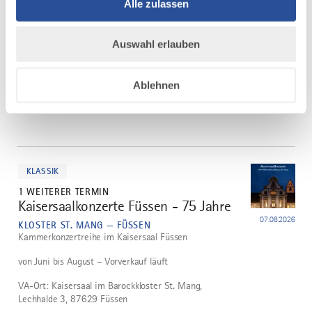
Ähnliche
Alle zulassen
Veranstaltungen
Auswahl erlauben
Ablehnen
mehr
dazu
KLASSIK
1 WEITERER TERMIN
Kaisersaalkonzerte Füssen - 75 Jahre
1
07.08.2026
KLOSTER ST. MANG — FÜSSEN
Kammerkonzertreihe im Kaisersaal Füssen
von Juni bis August – Vorverkauf läuft
VA-Ort: Kaisersaal im Barockkloster St. Mang,
Lechhalde 3, 87629 Füssen