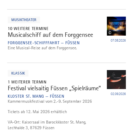
mehr
dazu
MUSIKTHEATER
10 WEITERE TERMINE
©
Musicalschiff auf dem Forggensee
2
07.08.2026
FORGGENSEE-SCHIFFFAHRT — FÜSSEN
Eine Musical-Reise auf dem Forggensee.
mehr
dazu
KLASSIK
1 WEITERER TERMIN
Festival vielsaitig Füssen „Spielräume“
3
02.09.2026
KLOSTER ST. MANG — FÜSSEN
Kammermusikfestival vom 2.-9. September 2026
Tickets ab 12. Mai 2026 erhältlich
VA-Ort: Kaisersaal im Barockkloster St. Mang,
Lechhalde 3, 87629 Füssen