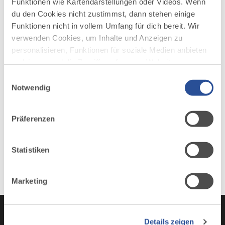
Funktionen wie Kartendarstellungen oder Videos. Wenn
du den Cookies nicht zustimmst, dann stehen einige
Funktionen nicht in vollem Umfang für dich bereit. Wir
AUF DER ALLGÄU KARTE
verwenden Cookies, um Inhalte und Anzeigen zu
personalisieren, Funktionen für soziale Medien anbieten
zu können und die Zugriffe auf unsere Website zu
analysieren. Außerdem geben wir Informationen zu
Einwilligungsauswahl
deiner Verwendung unserer Website an unsere Partner
Notwendig
für soziale Medien, Werbung und Analysen weiter.
Unsere Partner führen diese Informationen
Präferenzen
möglicherweise mit weiteren Daten zusammen, die du
ihnen bereitgestellt hast oder die sie im Rahmen Ihrer
Nutzung der Dienste gesammelt haben.
Statistiken
Marketing
Details zeigen