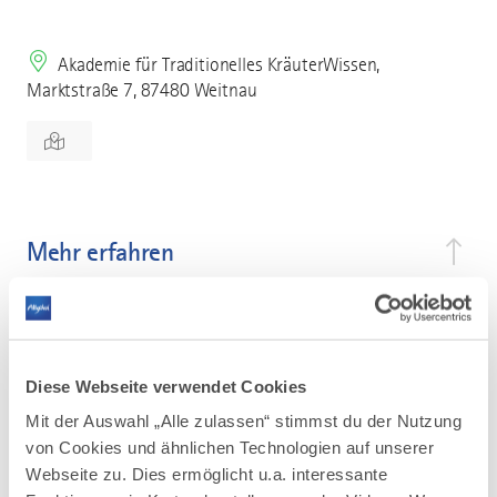
Akademie für Traditionelles KräuterWissen,
Marktstraße 7, 87480 Weitnau
Mehr erfahren
Am Wegesrand entdecken Sie viele
einheimische Wildkräuter, lernen Sie sie
kennen und schätzen.
Wir erfahren mehr über ihre Wirkung und wie
Diese Webseite verwendet Cookies
wir sie nutzen können.
Mit der Auswahl „Alle zulassen“ stimmst du der Nutzung
von Cookies und ähnlichen Technologien auf unserer
Webseite zu. Dies ermöglicht u.a. interessante