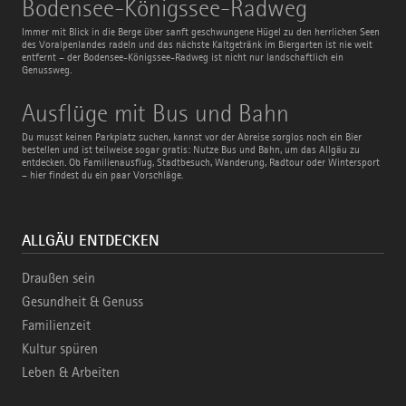
Bodensee-
Bodensee-Königssee-Radweg
Königssee-
Radweg
Immer mit Blick in die Berge über sanft geschwungene Hügel zu den herrlichen Seen
des Voralpenlandes radeln und das nächste Kaltgetränk im Biergarten ist nie weit
entfernt – der Bodensee-Königssee-Radweg ist nicht nur landschaftlich ein
Genussweg.
Ausflüge
Ausflüge mit Bus und Bahn
mit
Bus
Du musst keinen Parkplatz suchen, kannst vor der Abreise sorglos noch ein Bier
und
bestellen und ist teilweise sogar gratis: Nutze Bus und Bahn, um das Allgäu zu
Bahn
entdecken. Ob Familienausflug, Stadtbesuch, Wanderung, Radtour oder Wintersport
– hier findest du ein paar Vorschläge.
ALLGÄU ENTDECKEN
Draußen sein
Gesundheit & Genuss
Familienzeit
Kultur spüren
Leben & Arbeiten