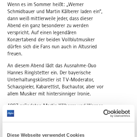
Wenn es im Sommer heißt: „Werner
Schmidbauer und Martin Kälberer laden ein”,
dann weiß mittlerweile jeder, dass dieser
Abend ein ganz besonderer zu werden
verspricht. Auf einen legendären
Konzertabend der beiden Vollblutmusiker
dürfen sich die Fans nun auch in Altusried
freuen.
An diesem Abend lädt das Ausnahme-Duo
Hannes Ringlstetter ein. Der bayerische
Unterhaltungskünstler ist TV-Moderator,
Schauspieler, Kabarettist, Buchautor, aber vor
allem Musiker mit hintersinniger Ironie.
1997 gründeten Martin Kälberer und Werner
Schmidbauer das Duo Schmidbauer/Kälberer.
Bereits vorher wirkte Martin Kälberer bei
Alben Werner Schmidbauers musikalisch mit
und das passte so gut zusammen, dass die
Diese Webseite verwendet Cookies