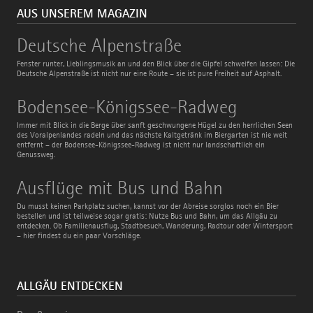
AUS UNSEREM MAGAZIN
Deutsche
Deutsche Alpenstraße
Alpenstraße
Fenster runter, Lieblingsmusik an und den Blick über die Gipfel schweifen lassen: Die
Deutsche Alpenstraße ist nicht nur eine Route – sie ist pure Freiheit auf Asphalt.
Bodensee-
Bodensee-Königssee-Radweg
Königssee-
Radweg
Immer mit Blick in die Berge über sanft geschwungene Hügel zu den herrlichen Seen
des Voralpenlandes radeln und das nächste Kaltgetränk im Biergarten ist nie weit
entfernt – der Bodensee-Königssee-Radweg ist nicht nur landschaftlich ein
Genussweg.
Ausflüge
Ausflüge mit Bus und Bahn
mit
Bus
Du musst keinen Parkplatz suchen, kannst vor der Abreise sorglos noch ein Bier
und
bestellen und ist teilweise sogar gratis: Nutze Bus und Bahn, um das Allgäu zu
Bahn
entdecken. Ob Familienausflug, Stadtbesuch, Wanderung, Radtour oder Wintersport
– hier findest du ein paar Vorschläge.
ALLGÄU ENTDECKEN