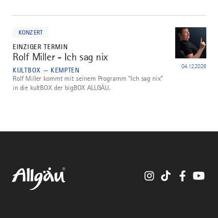
mehr
dazu
KONZERT
EINZIGER TERMIN
Rolf Miller - Ich sag nix
5
04.12.2026
KULTBOX — KEMPTEN
Rolf Miller kommt mit seinem Programm “Ich sag nix”
in die kultBOX der bigBOX ALLGÄU.
Instagram
TikTok
Faceboo
You