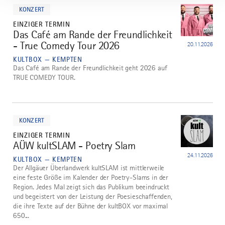
dazu
KONZERT
EINZIGER TERMIN
Das Café am Rande der Freundlichkeit
3
- True Comedy Tour 2026
20.11.2026
KULTBOX — KEMPTEN
Das Café am Rande der Freundlichkeit geht 2026 auf
TRUE COMEDY TOUR.
mehr
dazu
KONZERT
EINZIGER TERMIN
AÜW kultSLAM - Poetry Slam
4
24.11.2026
KULTBOX — KEMPTEN
Der Allgäuer Überlandwerk kultSLAM ist mittlerweile
eine feste Größe im Kalender der Poetry-Slams in der
Region. Jedes Mal zeigt sich das Publikum beeindruckt
und begeistert von der Leistung der Poesieschaffenden,
die ihre Texte auf der Bühne der kultBOX vor maximal
650...