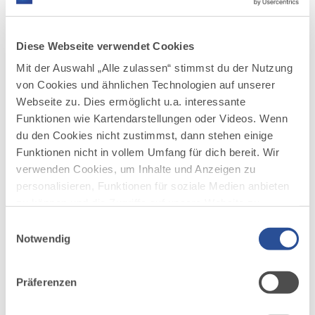
Diese Webseite verwendet Cookies
Mit der Auswahl „Alle zulassen“ stimmst du der Nutzung
von Cookies und ähnlichen Technologien auf unserer
Webseite zu. Dies ermöglicht u.a. interessante
Funktionen wie Kartendarstellungen oder Videos. Wenn
DAZU PASSEND
Ähnliche
du den Cookies nicht zustimmst, dann stehen einige
Funktionen nicht in vollem Umfang für dich bereit. Wir
Veranstaltungen
verwenden Cookies, um Inhalte und Anzeigen zu
personalisieren, Funktionen für soziale Medien anbieten
zu können und die Zugriffe auf unsere Website zu
analysieren. Außerdem geben wir Informationen zu
Einwilligungsauswahl
deiner Verwendung unserer Website an unsere Partner
Notwendig
für soziale Medien, Werbung und Analysen weiter.
Unsere Partner führen diese Informationen
Präferenzen
möglicherweise mit weiteren Daten zusammen, die du
mehr
dazu
ihnen bereitgestellt hast oder die sie im Rahmen Ihrer
FAMILIE