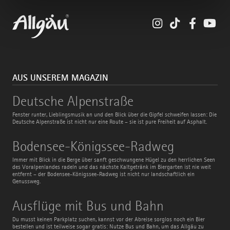
Instagram
TikTok
Faceboo
You
AUS UNSEREM MAGAZIN
Deutsche
Deutsche Alpenstraße
Alpenstraße
Fenster runter, Lieblingsmusik an und den Blick über die Gipfel schweifen lassen: Die
Deutsche Alpenstraße ist nicht nur eine Route – sie ist pure Freiheit auf Asphalt.
Bodensee-
Bodensee-Königssee-Radweg
Königssee-
Radweg
Immer mit Blick in die Berge über sanft geschwungene Hügel zu den herrlichen Seen
des Voralpenlandes radeln und das nächste Kaltgetränk im Biergarten ist nie weit
entfernt – der Bodensee-Königssee-Radweg ist nicht nur landschaftlich ein
Genussweg.
Ausflüge
Ausflüge mit Bus und Bahn
mit
Bus
Du musst keinen Parkplatz suchen, kannst vor der Abreise sorglos noch ein Bier
und
bestellen und ist teilweise sogar gratis: Nutze Bus und Bahn, um das Allgäu zu