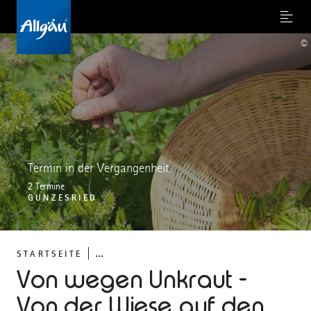
Menu
©
Termin in der Vergangenheit
2 Termine
GUNZESRIED
...
STARTSEITE
Von wegen Unkraut -
Von der Wiese auf den