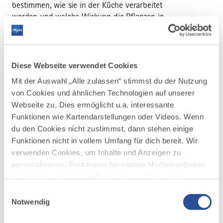
bestimmen, wie sie in der Küche verarbeitet
werden und welche Wirkung die Pflanzen in
unserer Nahrung und unserem Körper haben.
Auch der achtsame Umgang mit dem
Lebensraum Natur ist mir ein wichtiges
Anliegen.
Diese Webseite verwendet Cookies
Bitte gute Schuhe, wettertaugliche Kleidung,
Mit der Auswahl „Alle zulassen“ stimmst du der Nutzung
Messer und Schere sowie einen Korb oder
von Cookies und ähnlichen Technologien auf unserer
eine Stofftasche zum Sammeln mitbringen
Webseite zu. Dies ermöglicht u.a. interessante
Verpflegung ist mit im Preis inbegriffen.
Funktionen wie Kartendarstellungen oder Videos. Wenn
du den Cookies nicht zustimmst, dann stehen einige
Uhrzeit & Ort:
9.00 bis 15.00 Uhr,
Funktionen nicht in vollem Umfang für dich bereit. Wir
Berggasthof Goldenes Kreuz, Gunzesried
verwenden Cookies, um Inhalte und Anzeigen zu
Info & Anmeldung:
Christa Schneider unter
personalisieren, Funktionen für soziale Medien anbieten
Tel: 08321/ 2560, Anmeldung über die
Oberallgäuer Volkshochschule
zu können und die Zugriffe auf unsere Website zu
Kosten:
82 € pro Person (inkl. Verpflegung)
analysieren. Außerdem geben wir Informationen zu
Einwilligungsauswahl
deiner Verwendung unserer Website an unsere Partner
Notwendig
für soziale Medien, Werbung und Analysen weiter.