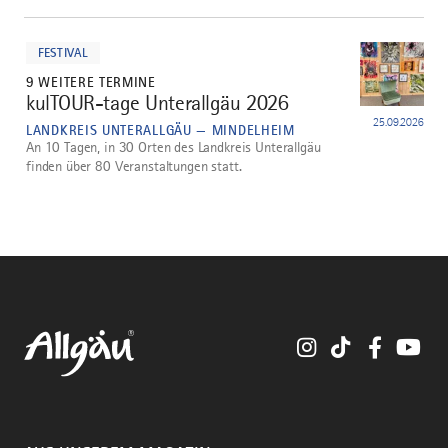
mehr
dazu
FESTIVAL
9 WEITERE TERMINE
kulTOUR-tage Unterallgäu 2026
5
25.09.2026
LANDKREIS UNTERALLGÄU — MINDELHEIM
An 10 Tagen, in 30 Orten des Landkreis Unterallgäu
finden über 80 Veranstaltungen statt.
Instagram
TikTok
Faceboo
You