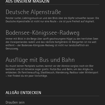
AUS UNSEREM MAGAZIN
Deutsche
Deutsche Alpenstraße
Alpenstraße
Fenster runter, Lieblingsmusik an und den Blick über die Gipfel schweifen lassen: Die
Deutsche Alpenstraße ist nicht nur eine Route – sie ist pure Freiheit auf Asphalt.
Bodensee-
Bodensee-Königssee-Radweg
Königssee-
Radweg
Immer mit Blick in die Berge über sanft geschwungene Hügel zu den herrlichen Seen
des Voralpenlandes radeln und das nächste Kaltgetränk im Biergarten ist nie weit
entfernt – der Bodensee-Königssee-Radweg ist nicht nur landschaftlich ein
Genussweg.
Ausflüge
Ausflüge mit Bus und Bahn
mit
Bus
Du musst keinen Parkplatz suchen, kannst vor der Abreise sorglos noch ein Bier
und
bestellen und ist teilweise sogar gratis: Nutze Bus und Bahn, um das Allgäu zu
Bahn
entdecken. Ob Familienausflug, Stadtbesuch, Wanderung, Radtour oder Wintersport
– hier findest du ein paar Vorschläge.
ALLGÄU ENTDECKEN
Draußen sein