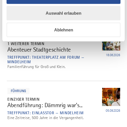
MINDELHEIM
Klassische Stadtführung durch die Mindelheimer
Altstadt am Nachmittag.
Auswahl erlauben
mehr
Ablehnen
dazu
FAMILIE
1 WEITERER TERMIN
Abenteuer Stadtgeschichte
3
18.08.2026
TREFFPUNKT: THEATERPLATZ AM FORUM —
MINDELHEIM
Familienführung für Groß und Klein.
mehr
dazu
FÜHRUNG
EINZIGER TERMIN
Abendführung: Dämmrig war's...
4
05.09.2026
TREFFPUNKT: EINLASSTOR — MINDELHEIM
Eine Zeitreise, 500 Jahre in die Vergangenheit.