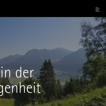
Menu
©
in der
genheit