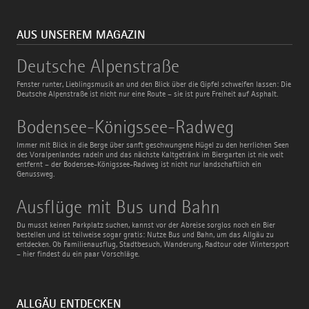
AUS UNSEREM MAGAZIN
Deutsche
Deutsche Alpenstraße
Alpenstraße
Fenster runter, Lieblingsmusik an und den Blick über die Gipfel schweifen lassen: Die
Deutsche Alpenstraße ist nicht nur eine Route – sie ist pure Freiheit auf Asphalt.
Bodensee-
Bodensee-Königssee-Radweg
Königssee-
Radweg
Immer mit Blick in die Berge über sanft geschwungene Hügel zu den herrlichen Seen
des Voralpenlandes radeln und das nächste Kaltgetränk im Biergarten ist nie weit
entfernt – der Bodensee-Königssee-Radweg ist nicht nur landschaftlich ein
Genussweg.
Ausflüge
Ausflüge mit Bus und Bahn
mit
Bus
Du musst keinen Parkplatz suchen, kannst vor der Abreise sorglos noch ein Bier
und
bestellen und ist teilweise sogar gratis: Nutze Bus und Bahn, um das Allgäu zu
Bahn
entdecken. Ob Familienausflug, Stadtbesuch, Wanderung, Radtour oder Wintersport
– hier findest du ein paar Vorschläge.
ALLGÄU ENTDECKEN