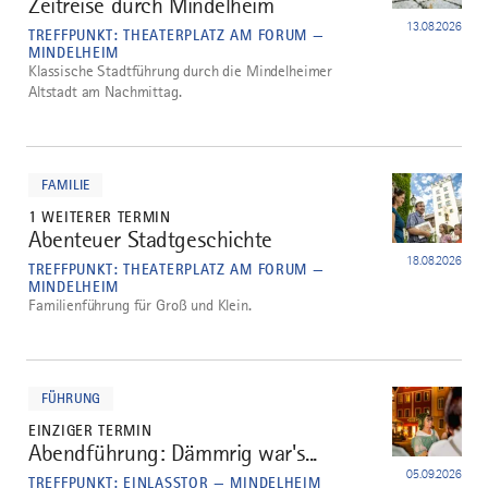
Zeitreise durch Mindelheim
2
13.08.2026
TREFFPUNKT: THEATERPLATZ AM FORUM —
MINDELHEIM
Klassische Stadtführung durch die Mindelheimer
Altstadt am Nachmittag.
mehr
dazu
FAMILIE
1 WEITERER TERMIN
Abenteuer Stadtgeschichte
3
18.08.2026
TREFFPUNKT: THEATERPLATZ AM FORUM —
MINDELHEIM
Familienführung für Groß und Klein.
mehr
dazu
FÜHRUNG
EINZIGER TERMIN
Abendführung: Dämmrig war's...
4
05.09.2026
TREFFPUNKT: EINLASSTOR — MINDELHEIM