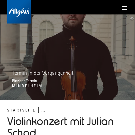
Menu
©
Termin in der Vergangenheit
Einziger Termin
MINDELHEIM
...
STARTSEITE
Violinkonzert mit Julian
Schad