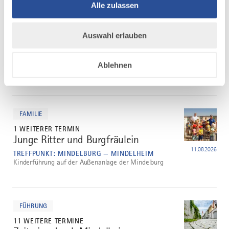
Veranstaltungen
Alle zulassen
Auswahl erlauben
Ablehnen
mehr
dazu
FAMILIE
1 WEITERER TERMIN
Junge Ritter und Burgfräulein
1
11.08.2026
TREFFPUNKT: MINDELBURG — MINDELHEIM
Kinderführung auf der Außenanlage der Mindelburg
mehr
dazu
FÜHRUNG
11 WEITERE TERMINE