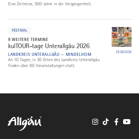
Eine Zeitreise, 500 Jahre in die Vergangenheit.
mehr
dazu
FESTIVAL
9 WEITERE TERMINE
kulTOUR-tage Unterallgäu 2026
5
25.09.2026
LANDKREIS UNTERALLGÄU — MINDELHEIM
An 10 Tagen, in 30 Orten des Landkreis Unterallgäu
finden über 80 Veranstaltungen statt.
Instagram
TikTok
Faceboo
You