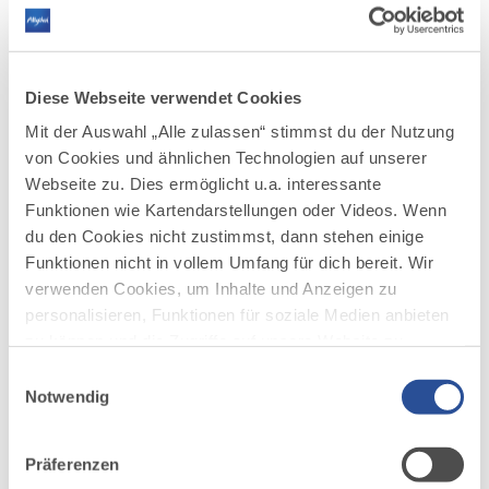
Anmeldung in der
Tourist-Info Sonthofen
bis
16 Uhr am Vortag
Tel.:
08321/ 615291
E-Mail:
tourist-info@sonthofen.de
Diese Webseite verwendet Cookies
Teilnahmegebühr:
Mit der Auswahl „Alle zulassen“ stimmst du der Nutzung
7,00 €
Erwachsene | mit AWC
6,00 €
von Cookies und ähnlichen Technologien auf unserer
4,00 €
Kinder ab 6 Jahren (bis 15 Jahren) |
Webseite zu. Dies ermöglicht u.a. interessante
mit AWC
3,00 €
Funktionen wie Kartendarstellungen oder Videos. Wenn
du den Cookies nicht zustimmst, dann stehen einige
Mindestteilnehmerzahl: 6 Personen
Funktionen nicht in vollem Umfang für dich bereit. Wir
Höchstteilnehmerzahl: 15 Personen
verwenden Cookies, um Inhalte und Anzeigen zu
personalisieren, Funktionen für soziale Medien anbieten
zu können und die Zugriffe auf unsere Website zu
analysieren. Außerdem geben wir Informationen zu
Einwilligungsauswahl
deiner Verwendung unserer Website an unsere Partner
Notwendig
für soziale Medien, Werbung und Analysen weiter.
Unsere Partner führen diese Informationen
Präferenzen
möglicherweise mit weiteren Daten zusammen, die du
DAZU PASSEND