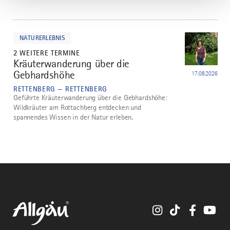
mehr
dazu
NATURERLEBNIS
2 WEITERE TERMINE
Kräuterwanderung über die
2
Gebhardshöhe
17.08.2026
RETTENBERG — RETTENBERG
Geführte Kräuterwanderung über die Gebhardshöhe:
Wildkräuter am Rottachberg entdecken und
spannendes Wissen in der Natur erleben.
Instagram
TikTok
Faceboo
You