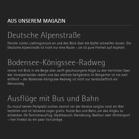
AUS UNSEREM MAGAZIN
Deutsche
Deutsche Alpenstraße
Alpenstraße
Fenster runter, Lieblingsmusik an und den Blick über die Gipfel schweifen lassen: Die
Deutsche Alpenstraße ist nicht nur eine Route – sie ist pure Freiheit auf Asphalt.
Bodensee-
Bodensee-Königssee-Radweg
Königssee-
Radweg
Immer mit Blick in die Berge über sanft geschwungene Hügel zu den herrlichen Seen
des Voralpenlandes radeln und das nächste Kaltgetränk im Biergarten ist nie weit
entfernt – der Bodensee-Königssee-Radweg ist nicht nur landschaftlich ein
Genussweg.
Ausflüge
Ausflüge mit Bus und Bahn
mit
Bus
Du musst keinen Parkplatz suchen, kannst vor der Abreise sorglos noch ein Bier
und
bestellen und ist teilweise sogar gratis: Nutze Bus und Bahn, um das Allgäu zu
Bahn
entdecken. Ob Familienausflug, Stadtbesuch, Wanderung, Radtour oder Wintersport
– hier findest du ein paar Vorschläge.