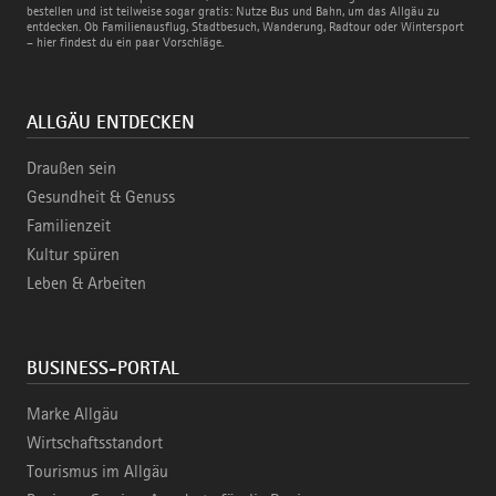
und
bestellen und ist teilweise sogar gratis: Nutze Bus und Bahn, um das Allgäu zu
Bahn
entdecken. Ob Familienausflug, Stadtbesuch, Wanderung, Radtour oder Wintersport
– hier findest du ein paar Vorschläge.
ALLGÄU ENTDECKEN
Draußen sein
Gesundheit & Genuss
Familienzeit
Kultur spüren
Leben & Arbeiten
BUSINESS-PORTAL
Marke Allgäu
Wirtschaftsstandort
Tourismus im Allgäu