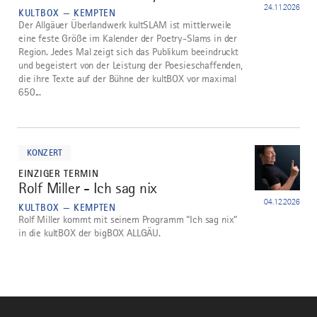
24.11.2026
KULTBOX — KEMPTEN
Der Allgäuer Überlandwerk kultSLAM ist mittlerweile
eine feste Größe im Kalender der Poetry-Slams in der
Region. Jedes Mal zeigt sich das Publikum beeindruckt
und begeistert von der Leistung der Poesieschaffenden,
die ihre Texte auf der Bühne der kultBOX vor maximal
650...
mehr
dazu
KONZERT
EINZIGER TERMIN
Rolf Miller - Ich sag nix
5
04.12.2026
KULTBOX — KEMPTEN
Rolf Miller kommt mit seinem Programm “Ich sag nix”
in die kultBOX der bigBOX ALLGÄU.