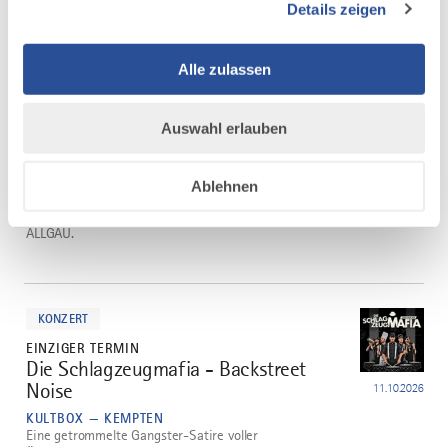
Details zeigen
Alle zulassen
mehr
dazu
KONZERT
EINZIGER TERMIN
Auswahl erlauben
SCHREYNER - Monsters of Rock -
1
Tour 2026
02.10.2026
Ablehnen
KULTBOX — KEMPTEN
SCHREYNER kommen in die kultBOX der bigBOX
ALLGÄU.
mehr
dazu
KONZERT
EINZIGER TERMIN
Die Schlagzeugmafia - Backstreet
2
Noise
11.10.2026
KULTBOX — KEMPTEN
Eine getrommelte Gangster-Satire voller