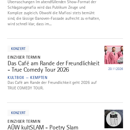
Überraschungen Im abendfüllenden Show-Format der
Schlagzeugmafia wird das Publikum Zeuge und
Komplize zugleich. Obwohl die Mafiosi stets bemüht
sind, die lässige Ganoven-Fassade aufrecht zu erhalten,
wird schnell klar, dass im...
mehr
dazu
KONZERT
EINZIGER TERMIN
Das Café am Rande der Freundlichkeit
3
- True Comedy Tour 2026
20.11.2026
KULTBOX — KEMPTEN
Das Café am Rande der Freundlichkeit geht 2026 auf
TRUE COMEDY TOUR.
mehr
dazu
KONZERT
EINZIGER TERMIN
AÜW kultSLAM - Poetry Slam
4