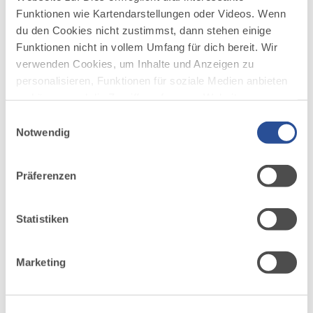
Funktionen wie Kartendarstellungen oder Videos. Wenn
du den Cookies nicht zustimmst, dann stehen einige
Funktionen nicht in vollem Umfang für dich bereit. Wir
verwenden Cookies, um Inhalte und Anzeigen zu
personalisieren, Funktionen für soziale Medien anbieten
zu können und die Zugriffe auf unsere Website zu
analysieren. Außerdem geben wir Informationen zu
Einwilligungsauswahl
deiner Verwendung unserer Website an unsere Partner
Notwendig
für soziale Medien, Werbung und Analysen weiter.
Unsere Partner führen diese Informationen
Präferenzen
möglicherweise mit weiteren Daten zusammen, die du
ihnen bereitgestellt hast oder die sie im Rahmen Ihrer
DAZU PASSEND
Ähnliche
Nutzung der Dienste gesammelt haben.
Statistiken
Veranstaltungen
Marketing