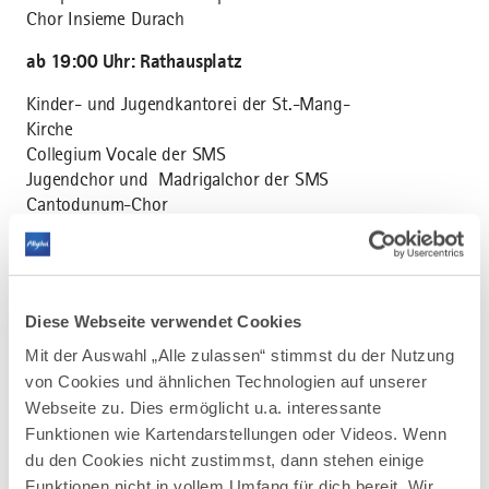
Chor Insieme Durach
ab 19:00 Uhr: Rathausplatz
Kinder- und Jugendkantorei der St.-Mang-
Kirche
Collegium Vocale der SMS
Jugendchor und Madrigalchor der SMS
Cantodunum-Chor
Frauenchor „Sonitus Scarbantiae“ der
Partnerstadt Sopron
Diese Webseite verwendet Cookies
Autofreie Anreise
Mit der Auswahl „Alle zulassen“ stimmst du der Nutzung
von Cookies und ähnlichen Technologien auf unserer
Webseite zu. Dies ermöglicht u.a. interessante
Funktionen wie Kartendarstellungen oder Videos. Wenn
du den Cookies nicht zustimmst, dann stehen einige
Funktionen nicht in vollem Umfang für dich bereit. Wir