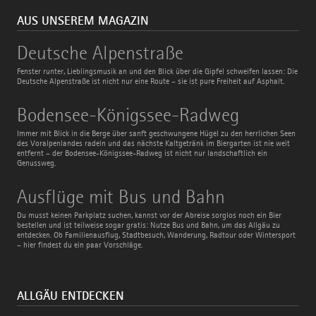
AUS UNSEREM MAGAZIN
Deutsche
Deutsche Alpenstraße
Alpenstraße
Fenster runter, Lieblingsmusik an und den Blick über die Gipfel schweifen lassen: Die
Deutsche Alpenstraße ist nicht nur eine Route – sie ist pure Freiheit auf Asphalt.
Bodensee-
Bodensee-Königssee-Radweg
Königssee-
Radweg
Immer mit Blick in die Berge über sanft geschwungene Hügel zu den herrlichen Seen
des Voralpenlandes radeln und das nächste Kaltgetränk im Biergarten ist nie weit
entfernt – der Bodensee-Königssee-Radweg ist nicht nur landschaftlich ein
Genussweg.
Ausflüge
Ausflüge mit Bus und Bahn
mit
Bus
Du musst keinen Parkplatz suchen, kannst vor der Abreise sorglos noch ein Bier
und
bestellen und ist teilweise sogar gratis: Nutze Bus und Bahn, um das Allgäu zu
Bahn
entdecken. Ob Familienausflug, Stadtbesuch, Wanderung, Radtour oder Wintersport
– hier findest du ein paar Vorschläge.
ALLGÄU ENTDECKEN