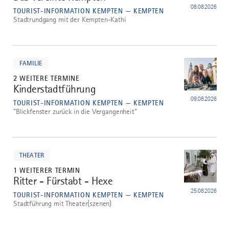
08.08.2026
TOURIST-INFORMATION KEMPTEN — KEMPTEN
Stadtrundgang mit der Kempten-Kathi
mehr
dazu
FAMILIE
2 WEITERE TERMINE
Kinderstadtführung
3
09.08.2026
TOURIST-INFORMATION KEMPTEN — KEMPTEN
"Blickfenster zurück in die Vergangenheit"
mehr
dazu
THEATER
1 WEITERER TERMIN
Ritter - Fürstabt - Hexe
4
25.08.2026
TOURIST-INFORMATION KEMPTEN — KEMPTEN
Stadtführung mit Theater(szenen)