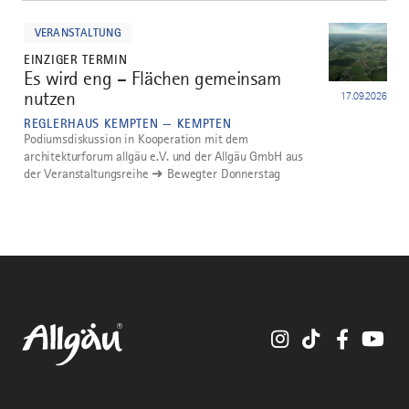
mehr
dazu
VERANSTALTUNG
EINZIGER TERMIN
Es wird eng – Flächen gemeinsam
nutzen
17.09.2026
REGLERHAUS KEMPTEN — KEMPTEN
Podiumsdiskussion in Kooperation mit dem
architekturforum allgäu e.V. und der Allgäu GmbH aus
der Veranstaltungsreihe ➜ Bewegter Donnerstag
Instagram
TikTok
Faceboo
You