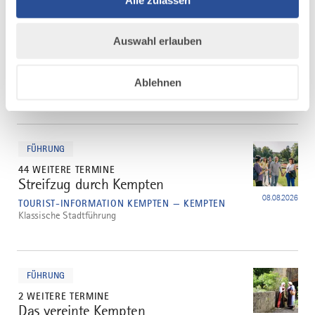
Veranstaltungen
Auswahl erlauben
Ablehnen
mehr
dazu
FÜHRUNG
44 WEITERE TERMINE
Streifzug durch Kempten
1
08.08.2026
TOURIST-INFORMATION KEMPTEN — KEMPTEN
Klassische Stadtführung
mehr
dazu
FÜHRUNG
2 WEITERE TERMINE
Das vereinte Kempten
2