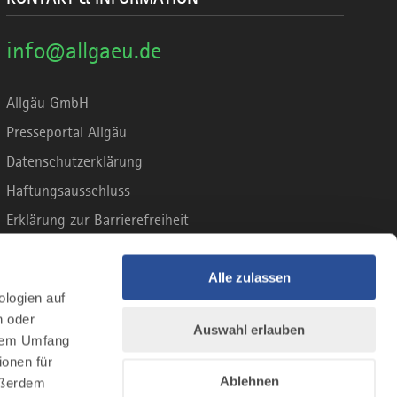
info@allgaeu.de
Allgäu GmbH
Presseportal Allgäu
Datenschutzerklärung
Haftungsausschluss
Erklärung zur Barrierefreiheit
Unsere Haltung zu Künstlicher Intelligenz
Impressum
Alle zulassen
ologien auf
n oder
Auswahl erlauben
llem Umfang
ionen für
Ablehnen
Außerdem