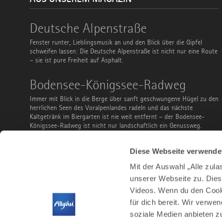
Deutsche
Deutsche Alpenstraße
Alpenstraße
Fenster runter, Lieblingsmusik an und den Blick über die Gipfel
schweifen lassen: Die Deutsche Alpenstraße ist nicht nur eine Route
– sie ist pure Freiheit auf Asphalt.
Bodensee-
Bodensee-Königssee-Radweg
Königssee-
Radweg
Immer mit Blick in die Berge über sanft geschwungene Hügel zu den
herrlichen Seen des Voralpenlandes radeln und das nächste
Kaltgetränk im Biergarten ist nie weit entfernt – der Bodensee-
Königssee-Radweg ist nicht nur landschaftlich ein Genussweg.
Ausflüge
Ausflüge mit Bus und Bahn
Diese Webseite verwende
mit
Bus
Du musst keinen Parkplatz suchen, kannst vor der Abreise sorglos
Mit der Auswahl „Alle zul
und
noch ein Bier bestellen und ist teilweise sogar gratis: Nutze Bus
Bahn
unserer Webseite zu. Dies
und Bahn, um das Allgäu zu entdecken. Ob Familienausflug,
Videos. Wenn du den Cooki
Stadtbesuch, Wanderung, Radtour oder Wintersport – hier findest
du ein paar Vorschläge.
für dich bereit. Wir verwe
soziale Medien anbieten z