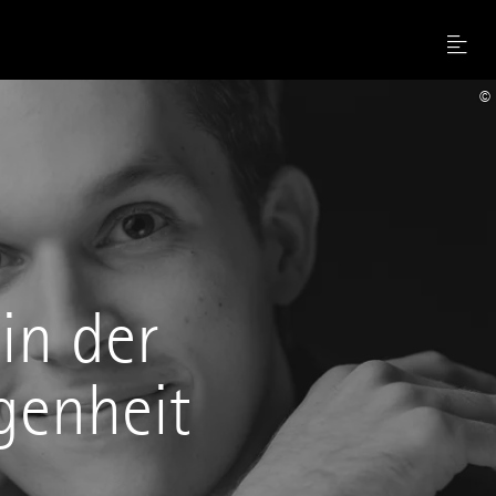
Menu
©
in der
genheit