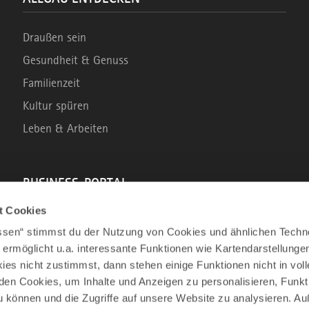
Draußen sein
Gesundheit & Genuss
Familienzeit
Kultur spüren
Leben & Arbeiten
BUSINESS-PORTAL
t Cookies
Marke Allgäu
assen“ stimmst du der Nutzung von Cookies und ähnlichen Techn
Wirtschaftsstandort
 ermöglicht u.a. interessante Funktionen wie Kartendarstellunge
es nicht zustimmst, dann stehen einige Funktionen nicht in vo
Tourismus im Allgäu
nden Cookies, um Inhalte und Anzeigen zu personalisieren, Funkt
Business Service: Angebote für die Region
u können und die Zugriffe auf unsere Website zu analysieren. 