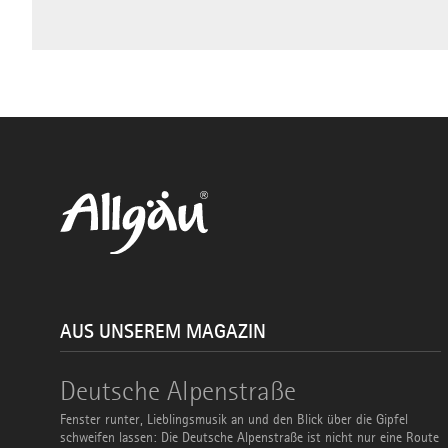
AUS UNSEREM MAGAZIN
Deutsche
Deutsche Alpenstraße
Alpenstraße
Fenster runter, Lieblingsmusik an und den Blick über die Gipfel
schweifen lassen: Die Deutsche Alpenstraße ist nicht nur eine Route