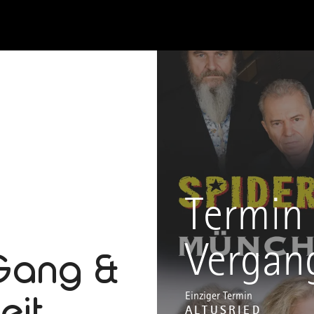
Termin 
Vergan
Gang &
eit
Einziger Termin
ALTUSRIED