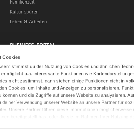
Familienzeit
Kultur spüren
Leben & Arbeiten
BUSINESS-PORTAL
t Cookies
Marke Allgäu
assen“ stimmst du der Nutzung von Cookies und ähnlichen Techn
Wirtschaftsstandort
 ermöglicht u.a. interessante Funktionen wie Kartendarstellunge
es nicht zustimmst, dann stehen einige Funktionen nicht in vo
Tourismus im Allgäu
nden Cookies, um Inhalte und Anzeigen zu personalisieren, Funkt
Business Service: Angebote für die Region
u können und die Zugriffe auf unsere Website zu analysieren. 
Innovation und Gründung
u deiner Verwendung unserer Website an unsere Partner für sozi
er. Unsere Partner führen diese Informationen möglicherweise 
nen bereitgestellt hast oder die sie im Rahmen Ihrer Nutzung d