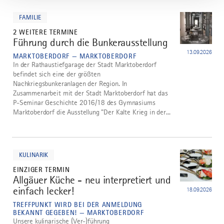
mehr
dazu
FAMILIE
2 WEITERE TERMINE
Führung durch die Bunkerausstellung
3
13.09.2026
MARKTOBERDORF — MARKTOBERDORF
In der Rathaustiefgarage der Stadt Marktoberdorf
befindet sich eine der größten
Nachkriegsbunkeranlagen der Region. In
Zusammenarbeit mit der Stadt Marktoberdorf hat das
P-Seminar Geschichte 2016/18 des Gymnasiums
Marktoberdorf die Ausstellung "Der Kalte Krieg in der...
mehr
dazu
KULINARIK
EINZIGER TERMIN
Allgäuer Küche - neu interpretiert und
einfach lecker!
18.09.2026
TREFFPUNKT WIRD BEI DER ANMELDUNG
BEKANNT GEGEBEN! — MARKTOBERDORF
Unsere kulinarische (Ver-)führung