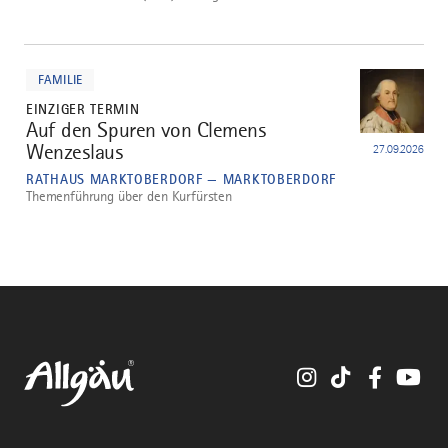
mehr
dazu
FAMILIE
EINZIGER TERMIN
Auf den Spuren von Clemens
5
Wenzeslaus
27.09.2026
RATHAUS MARKTOBERDORF — MARKTOBERDORF
Themenführung über den Kurfürsten
Instagram
TikTok
Faceboo
You