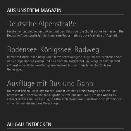
AUS UNSEREM MAGAZIN
Deutsche
Deutsche Alpenstraße
Alpenstraße
Fenster runter, Lieblingsmusik an und den Blick über die Gipfel schweifen lassen: Die
Deutsche Alpenstraße ist nicht nur eine Route – sie ist pure Freiheit auf Asphalt.
Bodensee-
Bodensee-Königssee-Radweg
Königssee-
Radweg
Immer mit Blick in die Berge über sanft geschwungene Hügel zu den herrlichen Seen
des Voralpenlandes radeln und das nächste Kaltgetränk im Biergarten ist nie weit
entfernt – der Bodensee-Königssee-Radweg ist nicht nur landschaftlich ein
Genussweg.
Ausflüge
Ausflüge mit Bus und Bahn
mit
Bus
Du musst keinen Parkplatz suchen, kannst vor der Abreise sorglos noch ein Bier
und
bestellen und ist teilweise sogar gratis: Nutze Bus und Bahn, um das Allgäu zu
Bahn
entdecken. Ob Familienausflug, Stadtbesuch, Wanderung, Radtour oder Wintersport
– hier findest du ein paar Vorschläge.
ALLGÄU ENTDECKEN