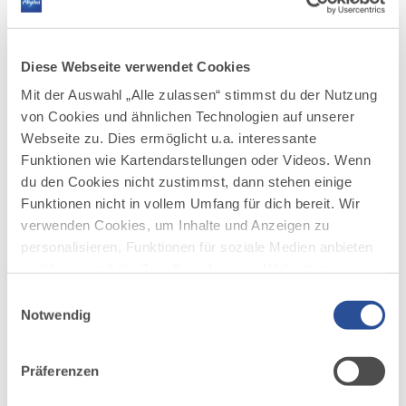
DAZU PASSEND
Ähnliche
Diese Webseite verwendet Cookies
Veranstaltungen
Mit der Auswahl „Alle zulassen“ stimmst du der Nutzung
von Cookies und ähnlichen Technologien auf unserer
Webseite zu. Dies ermöglicht u.a. interessante
Funktionen wie Kartendarstellungen oder Videos. Wenn
du den Cookies nicht zustimmst, dann stehen einige
Funktionen nicht in vollem Umfang für dich bereit. Wir
verwenden Cookies, um Inhalte und Anzeigen zu
personalisieren, Funktionen für soziale Medien anbieten
mehr
zu können und die Zugriffe auf unsere Website zu
dazu
ARCHITEKTUR
analysieren. Außerdem geben wir Informationen zu
Einwilligungsauswahl
21 WEITERE TERMINE
deiner Verwendung unserer Website an unsere Partner
Notwendig
©
HausBesuch – über Echos im Raum
1
für soziale Medien, Werbung und Analysen weiter.
und andere Formen der Begegnung |
06.08.2026
Unsere Partner führen diese Informationen
Anna Pascó Boltà, Tobias Buckel, Elke
Präferenzen
möglicherweise mit weiteren Daten zusammen, die du
Dreier, Tobias Kraft, Nina Laaf,
ihnen bereitgestellt hast oder die sie im Rahmen Ihrer
Aleschija Seibt und Felix Leon