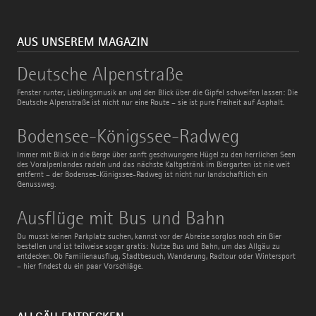
AUS UNSEREM MAGAZIN
Deutsche
Deutsche Alpenstraße
Alpenstraße
Fenster runter, Lieblingsmusik an und den Blick über die Gipfel schweifen lassen: Die
Deutsche Alpenstraße ist nicht nur eine Route – sie ist pure Freiheit auf Asphalt.
Bodensee-
Bodensee-Königssee-Radweg
Königssee-
Radweg
Immer mit Blick in die Berge über sanft geschwungene Hügel zu den herrlichen Seen
des Voralpenlandes radeln und das nächste Kaltgetränk im Biergarten ist nie weit
entfernt – der Bodensee-Königssee-Radweg ist nicht nur landschaftlich ein
Genussweg.
Ausflüge
Ausflüge mit Bus und Bahn
mit
Bus
Du musst keinen Parkplatz suchen, kannst vor der Abreise sorglos noch ein Bier
und
bestellen und ist teilweise sogar gratis: Nutze Bus und Bahn, um das Allgäu zu
Bahn
entdecken. Ob Familienausflug, Stadtbesuch, Wanderung, Radtour oder Wintersport
– hier findest du ein paar Vorschläge.