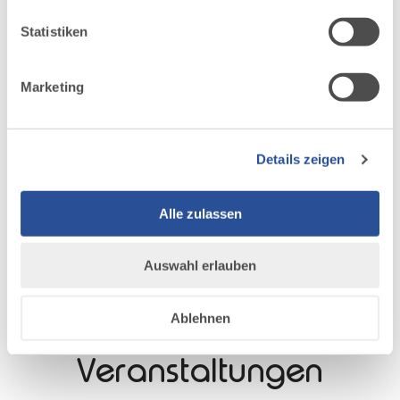
ihnen bereitgestellt hast oder die sie im Rahmen Ihrer
Nutzung der Dienste gesammelt haben.
Statistiken
Marketing
Details zeigen
Alle zulassen
Auswahl erlauben
DAZU PASSEND
Ablehnen
Ähnliche
Veranstaltungen