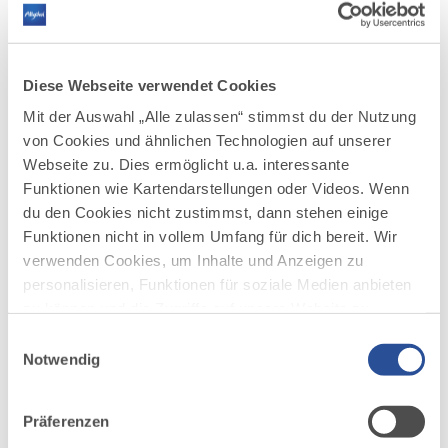
Grabung, finden im August auch
Sonderführungen statt. Diese werden jeden
Donnerstag um 16 Uhr von den jungen
Wissenschaftler*innen kostenfrei angeboten,
Diese Webseite verwendet Cookies
eine freiwillige Spende für die Grabungskasse
Mit der Auswahl „Alle zulassen“ stimmst du der Nutzung
ist natürlich willkommen.
von Cookies und ähnlichen Technologien auf unserer
Termin: SCHAU! Grabung, 22. Juli bis 30.
Webseite zu. Dies ermöglicht u.a. interessante
August 2024, Montag bis Donnerstag von 10
Funktionen wie Kartendarstellungen oder Videos. Wenn
bis 16 Uhr, Freitag 10 bis 12 Uhr
du den Cookies nicht zustimmst, dann stehen einige
Öffnungszeiten APC: Dienstag bis Sonntag,
Funktionen nicht in vollem Umfang für dich bereit. Wir
10 bis 17 Uhr
verwenden Cookies, um Inhalte und Anzeigen zu
personalisieren, Funktionen für soziale Medien anbieten
zu können und die Zugriffe auf unsere Website zu
analysieren. Außerdem geben wir Informationen zu
Einwilligungsauswahl
deiner Verwendung unserer Website an unsere Partner
Notwendig
für soziale Medien, Werbung und Analysen weiter.
AUF DER ALLGÄU KARTE
Unsere Partner führen diese Informationen
Präferenzen
möglicherweise mit weiteren Daten zusammen, die du