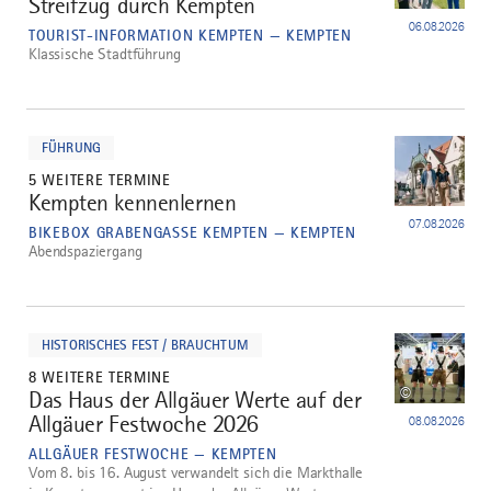
Streifzug durch Kempten
2
06.08.2026
TOURIST-INFORMATION KEMPTEN — KEMPTEN
Klassische Stadtführung
mehr
dazu
FÜHRUNG
5 WEITERE TERMINE
Kempten kennenlernen
3
07.08.2026
BIKEBOX GRABENGASSE KEMPTEN — KEMPTEN
Abendspaziergang
mehr
dazu
HISTORISCHES FEST / BRAUCHTUM
8 WEITERE TERMINE
©
Das Haus der Allgäuer Werte auf der
4
Allgäuer Festwoche 2026
08.08.2026
ALLGÄUER FESTWOCHE — KEMPTEN
Vom 8. bis 16. August verwandelt sich die Markthalle