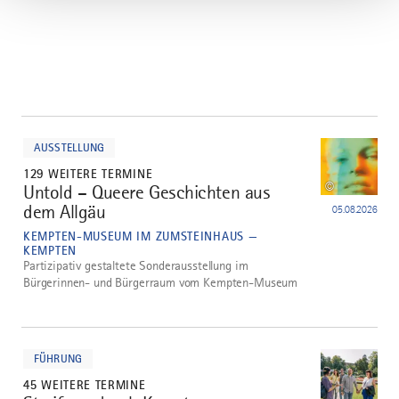
mehr
dazu
AUSSTELLUNG
129 WEITERE TERMINE
©
Untold – Queere Geschichten aus
1
dem Allgäu
05.08.2026
KEMPTEN-MUSEUM IM ZUMSTEINHAUS —
KEMPTEN
Partizipativ gestaltete Sonderausstellung im
Bürgerinnen- und Bürgerraum vom Kempten-Museum
mehr
dazu
FÜHRUNG
45 WEITERE TERMINE