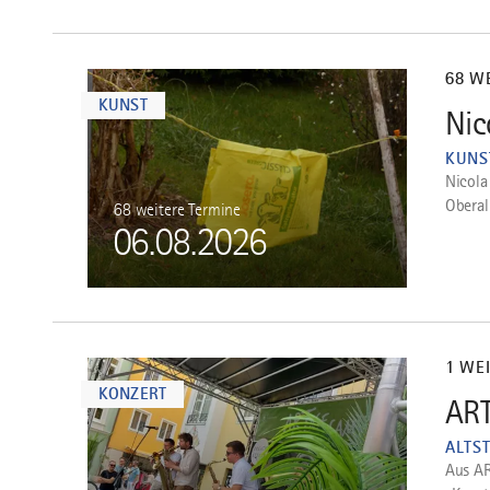
mehr
dazu
68 W
KUNST
Nic
4
KUNS
Nicola
Oberal
68 weitere Termine
06.08.2026
mehr
dazu
1 WE
KONZERT
ART
5
ALTS
Aus AR