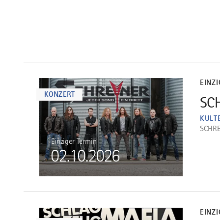
mehr
dazu
EINZ
KONZERT
SCH
1
KULT
SCHRE
Einziger Termin
02.10.2026
mehr
dazu
EINZ