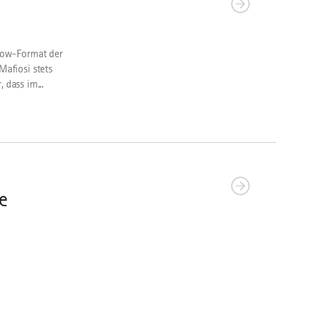
how-Format der
afiosi stets
 dass im...
e