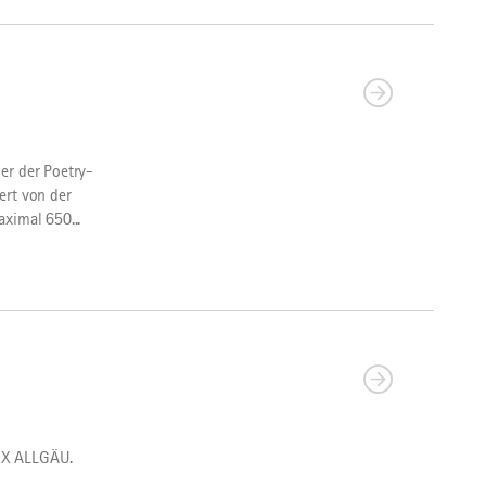
er der Poetry-
ert von der
ximal 650...
BOX ALLGÄU.