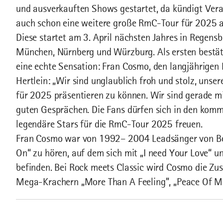
und ausverkauften Shows gestartet, da kündigt Ver
auch schon eine weitere große RmC-Tour für 2025 
Diese startet am 3. April nächsten Jahres in Regensbu
München, Nürnberg und Würzburg. Als ersten bestäti
eine echte Sensation: Fran Cosmo, den langjährig
Hertlein: „Wir sind unglaublich froh und stolz, unse
für 2025 präsentieren zu können. Wir sind gerade mi
guten Gesprächen. Die Fans dürfen sich in den ko
legendäre Stars für die RmC-Tour 2025 freuen.
Fran Cosmo war von 1992– 2004 Leadsänger von Bo
On“ zu hören, auf dem sich mit „I need Your Love“ u
befinden. Bei Rock meets Classic wird Cosmo die Z
Mega-Krachern „More Than A Feeling”, „Peace Of M