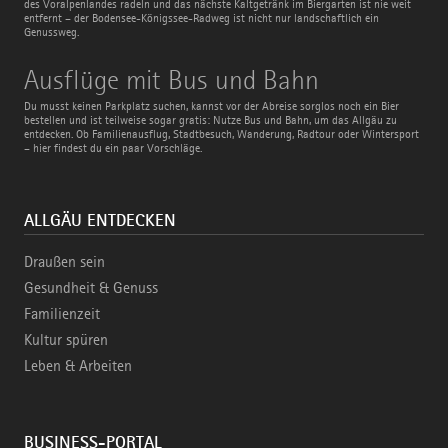
des Voralpenlandes radeln und das nächste Kaltgetränk im Biergarten ist nie weit
entfernt – der Bodensee-Königssee-Radweg ist nicht nur landschaftlich ein
Genussweg.
Ausflüge
Ausflüge mit Bus und Bahn
mit
Bus
Du musst keinen Parkplatz suchen, kannst vor der Abreise sorglos noch ein Bier
und
bestellen und ist teilweise sogar gratis: Nutze Bus und Bahn, um das Allgäu zu
Bahn
entdecken. Ob Familienausflug, Stadtbesuch, Wanderung, Radtour oder Wintersport
– hier findest du ein paar Vorschläge.
ALLGÄU ENTDECKEN
Draußen sein
Gesundheit & Genuss
Familienzeit
Kultur spüren
Leben & Arbeiten
BUSINESS-PORTAL