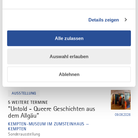
mehr
Details zeigen
dazu
KUNST
54 WEITERE TERMINE
Alle zulassen
75. Kunstausstellung im Rahmen der
2
Allgäuer Festwoche 2026
08.08.2026
MARSTALL KEMPTEN — KEMPTEN
Auswahl erlauben
Die Kunstausstellung findet in diesem Jahr im großen
Ausstellungssaal im Kemptener Marstall statt.
Ablehnen
mehr
dazu
AUSSTELLUNG
5 WEITERE TERMINE
"Untold - Queere Geschichten aus
3
dem Allgäu"
09.08.2026
KEMPTEN-MUSEUM IM ZUMSTEINHAUS —
KEMPTEN
Sonderausstellung