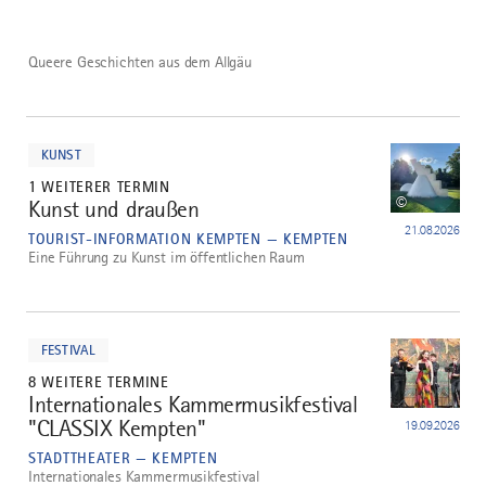
Queere Geschichten aus dem Allgäu
mehr
dazu
KUNST
1 WEITERER TERMIN
©
Kunst und draußen
4
21.08.2026
TOURIST-INFORMATION KEMPTEN — KEMPTEN
Eine Führung zu Kunst im öffentlichen Raum
mehr
dazu
FESTIVAL
8 WEITERE TERMINE
Internationales Kammermusikfestival
5
"CLASSIX Kempten"
19.09.2026
STADTTHEATER — KEMPTEN
Internationales Kammermusikfestival