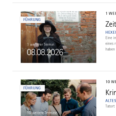
mehr
dazu
1 WE
FÜHRUNG
Zei
1
HEXE
Eine i
eines 
1 weiterer Termin
haben 
08.08.2026
mehr
dazu
10 W
FÜHRUNG
Kri
2
ALTE
Tatort
10 weitere Termine