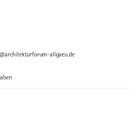
o@architekturforum-allgaeu.de
waben