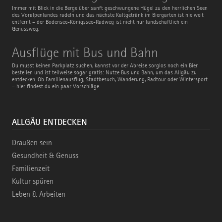
Radweg
Immer mit Blick in die Berge über sanft geschwungene Hügel zu den herrlichen Seen
des Voralpenlandes radeln und das nächste Kaltgetränk im Biergarten ist nie weit
entfernt – der Bodensee-Königssee-Radweg ist nicht nur landschaftlich ein
Genussweg.
Ausflüge
Ausflüge mit Bus und Bahn
mit
Bus
Du musst keinen Parkplatz suchen, kannst vor der Abreise sorglos noch ein Bier
und
bestellen und ist teilweise sogar gratis: Nutze Bus und Bahn, um das Allgäu zu
Bahn
entdecken. Ob Familienausflug, Stadtbesuch, Wanderung, Radtour oder Wintersport
– hier findest du ein paar Vorschläge.
ALLGÄU ENTDECKEN
Draußen sein
Gesundheit & Genuss
Familienzeit
Kultur spüren
Leben & Arbeiten