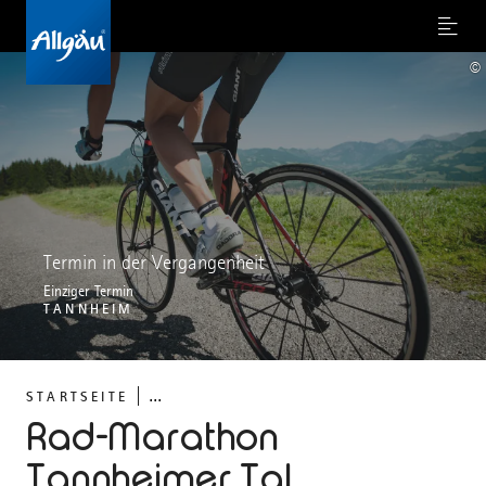
Menu
©
Termin in der Vergangenheit
Einziger Termin
TANNHEIM
...
STARTSEITE
Rad-Marathon
Tannheimer Tal