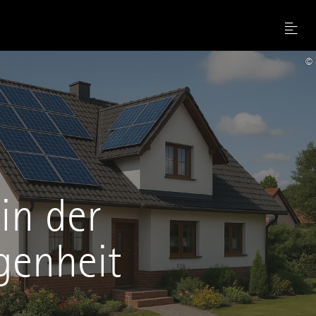
Menu
©
in der
genheit