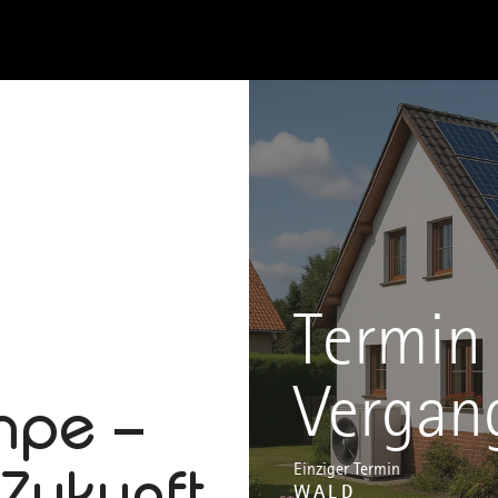
Termin 
Vergan
mpe –
 Zukunft
Einziger Termin
WALD